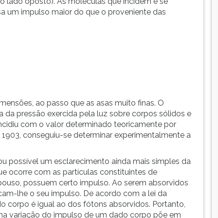
 lado oposto). As moléculas que incidem e se
sa um impulso maior do que o proveniente das
mensões, ao passo que as asas muito finas. O
a da pressão exercida pela luz sobre corpos sólidos e
oincidiu com o valor determinado teoricamente por
m 1903, conseguiu-se determinar experimentalmente a
nou possível um esclarecimento ainda mais simples da
e ocorre com as partículas constituintes de
pouso, possuem certo impulso. Ao serem absorvidos
am-lhe o seu impulso. De acordo com a lei da
 corpo é igual ao dos fótons absorvidos. Portanto,
a variação do impulso de um dado corpo põe em