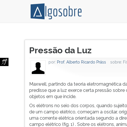
Maxwell,
Pressione
partindo
TAB
Título
da
e
Pressão da Luz
do
teoria
depois
artigo:
eletromagnética
F
por:
Prof. Alberto Ricardo Präss
sobre:
Fí
da
para
luz,
ouvir
predisse
o
que
conteúdo
Maxwell, partindo da teoria eletromagnética da
a
principal
predisse que a luz exerce certa pressão sobre 
luz
desta
objetos em que incide.
exerce
tela.
Os elétrons no seio dos corpos, quando sujeit
certa
Para
de um campo elétrico, começam a oscilar, ori
pressão
pular
uma corrente elétrica orientada segundo a dir
sobre
essa
campo elétrico (fig. 1) . Sobre os elétrons, ani