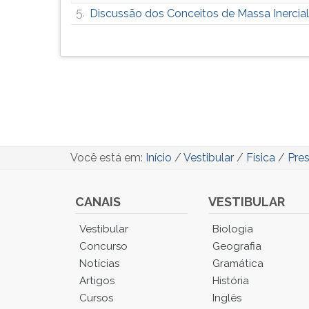
5.
Discussão dos Conceitos de Massa Inercial
Você está em:
Início
/
Vestibular
/
Física
/
Pre
CANAIS
VESTIBULAR
Você
Vestibular
Biologia
está
Concurso
Geografia
no
Notícias
Gramática
Menu
Artigos
História
Principal.
Cursos
Inglês
Pressione