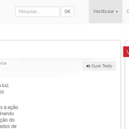
Vestibular
sica
Ouvir Texto
 luz,
os
os à ação
ginando
eção do
mados de