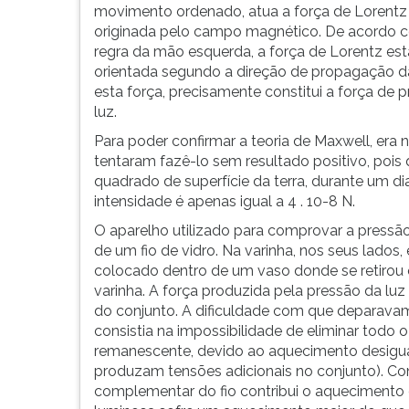
os
leitura
movimento ordenado, atua a força de Lorentz 
objetos
pressione
originada pelo campo magnético. De acordo 
em
TAB
regra da mão esquerda, a força de Lorentz est
que
e
orientada segundo a direção de propagação d
incide.
depois
esta força, precisamente constitui a força de 
Os
F.
luz.
el&eac...
Para
Para poder confirmar a teoria de Maxwell, era n
pausar
tentaram fazê-lo sem resultado positivo, poi
a
quadrado de superfície da terra, durante um di
leitura
intensidade é apenas igual a 4 . 10-8 N.
pressione
D
O aparelho utilizado para comprovar a pressã
(primeira
de um fio de vidro. Na varinha, nos seus lados,
tecla
colocado dentro de um vaso donde se retirou o 
à
varinha. A força produzida pela pressão da lu
esquerda
do conjunto. A dificuldade com que deparavam 
do
consistia na impossibilidade de eliminar todo
F),
remanescente, devido ao aquecimento desigua
para
produzam tensões adicionais no conjunto). Co
continuar
complementar do fio contribui o aquecimento d
pressione