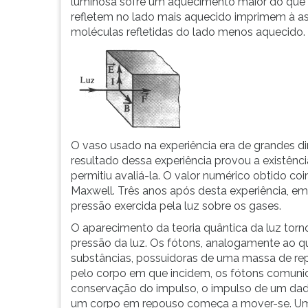
luminosa sofre um aquecimento maior do que o
G
refletem no lado mais aquecido imprimem à a
(primeira
moléculas refletidas do lado menos aquecido.
tecla
à
direita
do
F).
Para
ir
O vaso usado na experiência era de grandes di
ao
resultado dessa experiência provou a existênci
menu
permitiu avaliá-la. O valor numérico obtido c
principal
Maxwell. Três anos após desta experiência, e
pressione
pressão exercida pela luz sobre os gases.
a
tecla
O aparecimento da teoria quântica da luz tor
J
pressão da luz. Os fótons, analogamente ao qu
e
substâncias, possuidoras de uma massa de re
depois
pelo corpo em que incidem, os fótons comunic
F.
conservação do impulso, o impulso de um dado
Pressione
um corpo em repouso começa a mover-se. Um