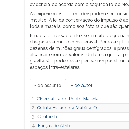
F
evidência, de acordo com a segunda lei de New
para
As experiências de Lébedev podem ser consi
ouvir
impulso. A lei da conservação do impulso é ab
essa
toda a matéria, como aos fótons que são qua
instrução
novamente.
Embora a pressão da luz seja muito pequena n
chegar a ser muito considerável. Por exemplo,
dezenas de milhões graus centígrados, a pres
alcançar enormes valores, de forma que tal pr
gravitação, pode desempenhar um papel muit
espaços intra-estelares.
+ do assunto
+ do autor
1.
Cinematica do Ponto Material
2.
Quinta Estado da Matéria, O
3.
Coulomb
4.
Forças de Atrito