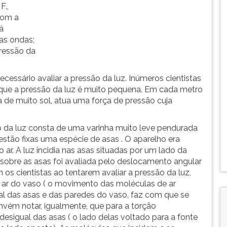
F.,
com a
á
as ondas;
pressão da
ecessário avaliar a pressão da luz. Inúmeros cientistas
s que a pressão da luz é muito pequena. Em cada metro
a de muito sol, atua uma força de pressão cuja
o da luz consta de uma varinha muito leve pendurada
 estão fixas uma espécie de asas . O aparelho era
ar. A luz incidia nas asas situadas por um lado da
z sobre as asas foi avaliada pelo deslocamento angular
os cientistas ao tentarem avaliar a pressão da luz,
 o ar do vaso ( o movimento das moléculas de ar
l das asas e das paredes do vaso, faz com que se
nvém notar, igualmente, que para a torção
esigual das asas ( o lado delas voltado para a fonte