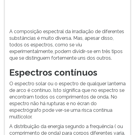
(primeira
tecla
à
direita
do
A composição espectral da irradiação de diferentes
F).
substâncias é muito diversa. Mas, apesar disso,
Para
todos os espectros, como se viu
ir
experimentalmente, podem dividir-se em três tipos
ao
que se distinguem fortemente uns dos outros.
menu
principal
Espectros contínuos
pressione
a
O espectro solar ou o espectro de qualquer lanterna
tecla
de arco é contínuo. Isto significa que no espectro se
J
encontram todos os comprimentos de onda. No
e
espectro não há rupturas e no écran do
depois
espectrógrafo pode ver-se uma risca contínua
F.
multicolor.
Pressione
A distribuição da energia segundo a frequência ( ou
F
comprimento de onda) para corpos diferentes varia.
para