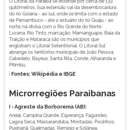
O Litoral da Paraíba se estende por cerca de 133
quilômetros. Sua extensão vai da desembocadura
do rio Goiana - ao sul, onde se limita com o estado
de Pernambuco - até o estuário do rio Guaju - ao
norte, na divisa com o Rio Grande do Norte.
Lucena, Rio Tinto, marcação, Mamanguape, Baia da
Traição e Mataraca são os municípios que
englobam o Litoral Setentrional. O Litoral Sul
abrange os territórios municipais de João Pessoa,
Cabedelo, Bayeux, Santa Rita, Conde, Alharanda e
Pitimbu.
Fontes: Wikipédia e IBGE
Microrregiões Paraibanas
I - Agreste da Borborema (AB):
Areial, Campina Grande, Esperança, Fagundes,
Lagoa Seca, Massaranduba, Montadas, Pocinhos,
Puxinanã, Queimadas, Remígio e Solânea.