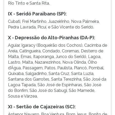
Rio Tinto e Santa Rita.
IX - Seridó Paraibano (SP):
Cubati, Frei Martinho, Juazeirinho, Nova Palmeira,
Pedra Lavrada, Picuí, e São Vicente do Seridó.
X - Depressão do Alto-Piranhas (DA-P):
Aguiar, Igaracy (Boqueirão dos Cochos), Cacimba de
Areia, Catingueira, Condado, Coremas, Desterro de
Malta, Emas, Itaporanga, Junco do Seridó, Lagoa,
Lastro, Malta, Nazarezinhos, Nova Olinda, Ôlho
d’Água, Passagem, Patos, Paulista, Piancó, Pombal,
Quixaba, Salgadinho, Santa Cruz, Santa Luzia,
Santana dos Garrotes, Santa Terezinha, São José da
Lagoa Tapada, São José de Espinharas, São José
do Bonfim, São José do Sabugi, São Mamede,
Sousa e Várzea.
XI - Sertão de Cajazeiras (SC):
Antenor Navarro, Boa Ventura, Bom Jesus, Bonito de