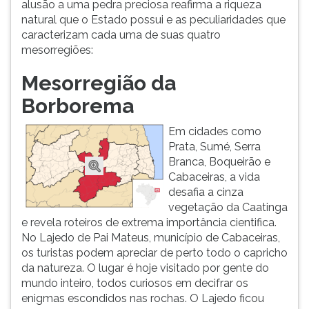
alusão a uma pedra preciosa reafirma a riqueza
ouvir
natural que o Estado possui e as peculiaridades que
essa
caracterizam cada uma de suas quatro
instrução
mesorregiões:
novamente.
Mesorregião da
Borborema
Em cidades como
Prata, Sumé, Serra
Branca, Boqueirão e
Cabaceiras, a vida
desafia a cinza
vegetação da Caatinga
e revela roteiros de extrema importância cientifica.
No Lajedo de Pai Mateus, município de Cabaceiras,
os turistas podem apreciar de perto todo o capricho
da natureza. O lugar é hoje visitado por gente do
mundo inteiro, todos curiosos em decifrar os
enigmas escondidos nas rochas. O Lajedo ficou