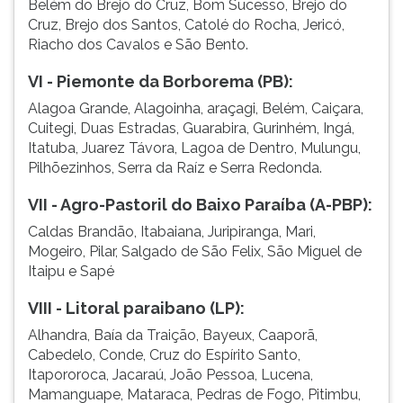
Belém do Brejo do Cruz, Bom Sucesso, Brejo do
Cruz, Brejo dos Santos, Catolé do Rocha, Jericó,
Riacho dos Cavalos e São Bento.
VI - Piemonte da Borborema (PB):
Alagoa Grande, Alagoinha, araçagi, Belém, Caiçara,
Cuitegi, Duas Estradas, Guarabira, Gurinhém, Ingá,
Itatuba, Juarez Távora, Lagoa de Dentro, Mulungu,
Pilhõezinhos, Serra da Raíz e Serra Redonda.
VII - Agro-Pastoril do Baixo Paraíba (A-PBP):
Caldas Brandão, Itabaiana, Juripiranga, Mari,
Mogeiro, Pilar, Salgado de São Felix, São Miguel de
Itaipu e Sapé
VIII - Litoral paraibano (LP):
Alhandra, Baía da Traição, Bayeux, Caaporã,
Cabedelo, Conde, Cruz do Espírito Santo,
Itapororoca, Jacaraú, João Pessoa, Lucena,
Mamanguape, Mataraca, Pedras de Fogo, Pitimbu,