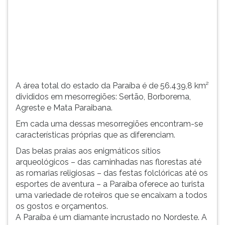
(primeira
tecla
à
direita
do
F).
Para
ir
A área total do estado da Paraíba é de 56.439,8 km²
ao
divididos em mesorregiões: Sertão, Borborema,
menu
Agreste e Mata Paraibana.
principal
Em cada uma dessas mesorregiões encontram-se
pressione
características próprias que as diferenciam.
a
tecla
Das belas praias aos enigmáticos sítios
J
arqueológicos – das caminhadas nas florestas até
e
as romarias religiosas – das festas folclóricas até os
depois
esportes de aventura – a Paraíba oferece ao turista
F.
uma variedade de roteiros que se encaixam a todos
Pressione
os gostos e orçamentos.
F
A Paraíba é um diamante incrustado no Nordeste. A
para