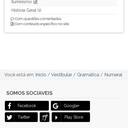
Iluminismo
História Geral (1)
Com questões comentadas.
Com conteúdo específico no site.
Você está em:
Início
/
Vestibular
/
Gramática
/
Numeral
SOMOS SOCIAVEIS
Facebook
Google+
Twitter
Play Store