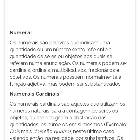
(primeira
tecla
à
direita
do
Numeral
F).
Os numerais são palavras que indicam uma
Para
quantidade ou um número exato referente à
ir
quantidade de seres ou objetos aos quais se
ao
referem numa enunciação. Os numerais podem ser
menu
cardinais, ordinais, multiplicativos, fracionários e
principal
coletivos. Os numerais possuem normalmente a
pressione
função adjetiva, mas podem ser substantivados.
a
tecla
Numerais Cardinais
J
Os numerais cardinais são aqueles que utilizam os
e
números naturais para a contagem de seres ou
depois
objetos, ou até designam a abstração das
F.
quantidades: os números em si mesmos (Exemplo:
Pressione
Dois
mais
dois
são
quatro
), neste último caso
F
valendo então, na realidade, por substantivos. Os
para