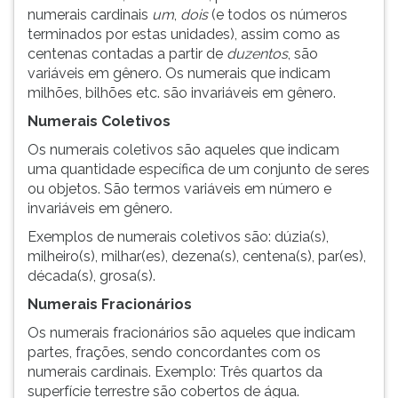
numerais cardinais
um
,
dois
(e todos os números
ouvir
terminados por estas unidades), assim como as
essa
centenas contadas a partir de
duzentos
, são
instrução
variáveis em gênero. Os numerais que indicam
novamente.
milhões, bilhões etc. são invariáveis em gênero.
Numerais Coletivos
Os numerais coletivos são aqueles que indicam
uma quantidade específica de um conjunto de seres
ou objetos. São termos variáveis em número e
invariáveis em gênero.
Exemplos de numerais coletivos são: dúzia(s),
milheiro(s), milhar(es), dezena(s), centena(s), par(es),
década(s), grosa(s).
Numerais Fracionários
Os numerais fracionários são aqueles que indicam
partes, frações, sendo concordantes com os
numerais cardinais. Exemplo: Três quartos da
superfície terrestre são cobertos de água.