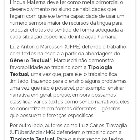
Língua Materna deve ter como meta primordial o
ouvir
desenvolvimento no aluno de habilidades que
essa
façam com que ele tenha capacidade de usar um
instrução
número sempre maior de recursos da língua para
novamente.
produzir efeitos de sentido de forma adequada a
cada situação específica de interação humana.
Luiz Antônio Marcuschi (UFPE) defende o trabalho
com textos na escola a partir da abordagem do
2
Gênero Textual
. Marcuschi não demonstra
favorabilidade ao trabalho com a
Tipologia
Textual
, uma vez que, para ele, o trabalho fica
limitado, trazendo para o ensino alguns problemas,
uma vez que não é possível, por exemplo, ensinar
narrativa em geral, porque, embora possamos
classificar vários textos como sendo narrativos, eles
se concretizam em formas diferentes – gêneros –
que possuem diferenças específicas.
Por outro lado, autores como Luiz Carlos Travaglia
(UFUberlândia/MG) defendem o trabalho com a
Tipologia Textual
. Para o autor, sendo os textos