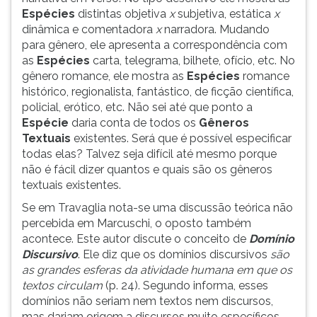
Espécies
distintas objetiva
x
subjetiva, estática
x
dinâmica e comentadora
x
narradora. Mudando
para gênero, ele apresenta a correspondência com
as
Espécies
carta, telegrama, bilhete, ofício, etc. No
gênero romance, ele mostra as
Espécies
romance
histórico, regionalista, fantástico, de ficção científica,
policial, erótico, etc. Não sei até que ponto a
Espécie
daria conta de todos os
Gêneros
Textuais
existentes. Será que é possível especificar
todas elas? Talvez seja difícil até mesmo porque
não é fácil dizer quantos e quais são os gêneros
textuais existentes.
Se em Travaglia nota-se uma discussão teórica não
percebida em Marcuschi, o oposto também
acontece. Este autor discute o conceito de
Domínio
Discursivo
. Ele diz que os domínios discursivos
são
as grandes esferas da atividade humana em que os
textos circulam
(p. 24). Segundo informa, esses
domínios não seriam nem textos nem discursos,
mas dariam origem a discursos muito específicos.