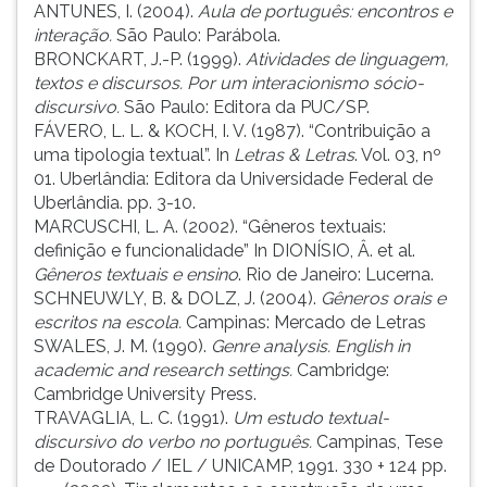
ANTUNES, I. (2004).
Aula de português: encontros e
interação.
São Paulo: Parábola.
BRONCKART, J.-P. (1999).
Atividades de linguagem,
textos e discursos. Por um interacionismo sócio-
discursivo.
São Paulo: Editora da PUC/SP.
FÁVERO, L. L. & KOCH, I. V. (1987). “Contribuição a
uma tipologia textual”. In
Letras & Letras
. Vol. 03, nº
01. Uberlândia: Editora da Universidade Federal de
Uberlândia. pp. 3-10.
MARCUSCHI, L. A. (2002). “Gêneros textuais:
definição e funcionalidade” In DIONÍSIO, Â. et al.
Gêneros textuais e ensino
. Rio de Janeiro: Lucerna.
SCHNEUWLY, B. & DOLZ, J. (2004).
Gêneros orais e
escritos na escola.
Campinas: Mercado de Letras
SWALES, J. M. (1990).
Genre analysis. English in
academic and research settings.
Cambridge:
Cambridge University Press.
TRAVAGLIA, L. C. (1991).
Um estudo textual-
discursivo do verbo no português.
Campinas, Tese
de Doutorado / IEL / UNICAMP, 1991. 330 + 124 pp.