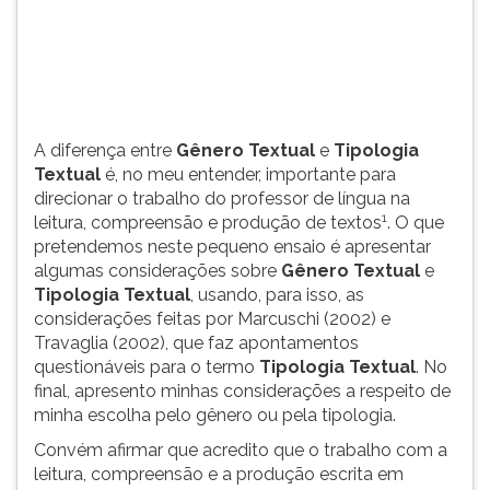
(primeira
tecla
à
direita
do
F).
A diferença entre
Gênero Textual
e
Tipologia
Para
Textual
é, no meu entender, importante para
ir
direcionar o trabalho do professor de língua na
ao
1
leitura, compreensão e produção de textos
. O que
menu
pretendemos neste pequeno ensaio é apresentar
principal
algumas considerações sobre
Gênero Textual
e
pressione
Tipologia Textual
, usando, para isso, as
a
considerações feitas por Marcuschi (2002) e
tecla
Travaglia (2002), que faz apontamentos
J
questionáveis para o termo
Tipologia Textual
. No
e
final, apresento minhas considerações a respeito de
depois
minha escolha pelo gênero ou pela tipologia.
F.
Pressione
Convém afirmar que acredito que o trabalho com a
F
leitura, compreensão e a produção escrita em
para