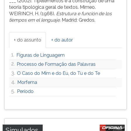
___ (2002). Tipelementos e a construção de uma
teoria tipológica geral de textos. Mimeo.
WEIRINCH, H. (1968).
Estrutura e función de los
tiempos em el lenguaje.
Madrid: Gredos.
+ do assunto
+ do autor
1.
Figuras de Linguagem
2.
Processo de Formação das Palavras
3.
O Caso do Mim e do Eu, do Tu e do Te
4.
Morfema
5.
Período
Simulados