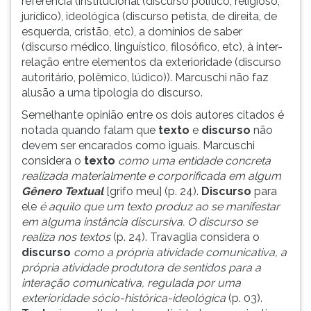
referência (institucional (discurso político, religioso,
jurídico), ideológica (discurso petista, de direita, de
esquerda, cristão, etc), a domínios de saber
(discurso médico, linguístico, filosófico, etc), à inter-
relação entre elementos da exterioridade (discurso
autoritário, polêmico, lúdico)). Marcuschi não faz
alusão a uma tipologia do discurso.
Semelhante opinião entre os dois autores citados é
notada quando falam que
texto
e
discurso
não
devem ser encarados como iguais. Marcuschi
considera o
texto
como uma entidade concreta
realizada materialmente e corporificada em algum
Gênero Textual
[grifo meu] (p. 24).
Discurso
para
ele
é aquilo que um texto produz ao se manifestar
em alguma instância discursiva. O discurso se
realiza nos textos
(p. 24). Travaglia considera o
discurso
como a própria atividade comunicativa, a
própria atividade produtora de sentidos para a
interação comunicativa, regulada por uma
exterioridade sócio-histórica-ideológica
(p. 03).