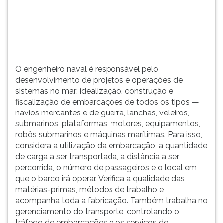
(primeira
tecla
à
direita
do
F).
O engenheiro naval é responsável pelo
Para
desenvolvimento de projetos e operações de
ir
sistemas no mar: idealização, construção e
ao
fiscalização de embarcações de todos os tipos —
menu
navios mercantes e de guerra, lanchas, veleiros,
principal
submarinos, plataformas, motores, equipamentos,
pressione
robôs submarinos e máquinas marítimas. Para isso,
a
considera a utilização da embarcação, a quantidade
tecla
de carga a ser transportada, a distância a ser
J
percorrida, o número de passageiros e o local em
e
que o barco irá operar. Verifica a qualidade das
depois
matérias-primas, métodos de trabalho e
F.
acompanha toda a fabricação. Também trabalha no
Pressione
gerenciamento do transporte, controlando o
F
tráfego de embarcações e os serviços de
para