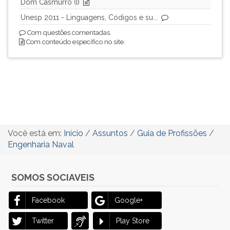
Dom Casmurro (I)
Unesp 2011 - Linguagens, Códigos e su...
Com questões comentadas.
Com conteúdo específico no site.
Você está em:
Início
/
Assuntos
/
Guia de Profissões
/
Engenharia Naval
SOMOS SOCIAVEIS
Facebook
Google+
Twitter
Play Store