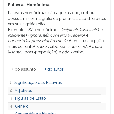
Palavras Homônimas
Palavras homônimas são aquelas que, embora
possuam mesma grafia ou pronúncia, são diferentes
em sua significação.
Exemplos: São homônimos:
incipiente
(=
iniciante
) e
insipiente
(=
ignorante
);
conserto
(=
reparo
)
e
concerto
(=
apresentação musical
, em sua acepção
mais corrente);
são
(=verbo
ser
),
são
(=
sadio
) e são
(=
santo
);
por
(=preposição) e
pôr
(=verbo).
+ do assunto
+ do autor
1.
Significação das Palavras
2.
Adjetivos
3.
Figuras de Estilo
4.
Gênero
5.