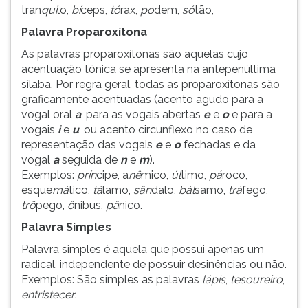
tran
qui
lo,
bí
ceps,
tó
rax,
po
dem,
só
tão,
ouvir
essa
Palavra Proparoxítona
instrução
As palavras proparoxítonas são aquelas cujo
novamente.
acentuação tônica se apresenta na antepenúltima
sílaba. Por regra geral, todas as proparoxítonas são
graficamente acentuadas (acento agudo para a
vogal oral
a
, para as vogais abertas
e
e
o
e para a
vogais
i
e
u
,
ou acento circunflexo no caso de
representação das vogais
e
e
o
fechadas e da
vogal
a
seguida de
n
e
m
).
Exemplos:
prín
cipe, a
nê
mico,
úl
timo,
pá
roco,
esque
má
tico,
tá
lamo,
sân
dalo,
bál
samo,
trá
fego,
trô
pego,
ô
nibus,
pâ
nico.
Palavra Simples
Palavra simples é aquela que possui apenas um
radical, independente de possuir desinências ou não.
Exemplos: São simples as palavras
lápis
,
tesoureiro
,
entristecer
.