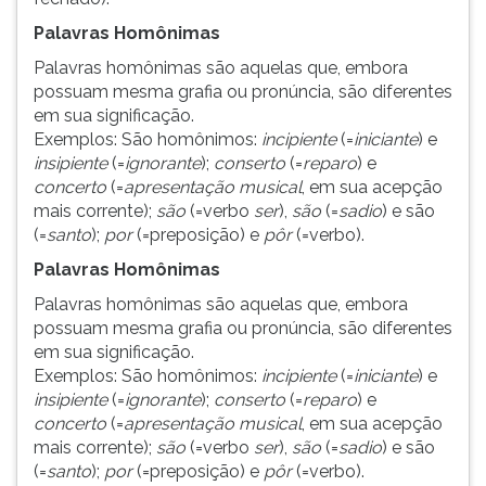
Palavras Homônimas
Palavras homônimas são aquelas que, embora
possuam mesma grafia ou pronúncia, são diferentes
em sua significação.
Exemplos: São homônimos:
incipiente
(=
iniciante
) e
insipiente
(=
ignorante
);
conserto
(=
reparo
)
e
concerto
(=
apresentação musical
, em sua acepção
mais corrente);
são
(=verbo
ser
),
são
(=
sadio
) e são
(=
santo
);
por
(=preposição) e
pôr
(=verbo).
Palavras Homônimas
Palavras homônimas são aquelas que, embora
possuam mesma grafia ou pronúncia, são diferentes
em sua significação.
Exemplos: São homônimos:
incipiente
(=
iniciante
) e
insipiente
(=
ignorante
);
conserto
(=
reparo
)
e
concerto
(=
apresentação musical
, em sua acepção
mais corrente);
são
(=verbo
ser
),
são
(=
sadio
) e são
(=
santo
);
por
(=preposição) e
pôr
(=verbo).