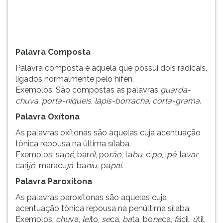
(primeira
tecla
à
direita
do
Palavra Composta
F).
Palavra composta é aquela que possui dois radicais,
Para
ligados normalmente pelo hífen.
ir
Exemplos: São compostas as palavras
guarda-
ao
chuva
,
porta-níqueis
,
lápis-borracha
,
corta-grama
.
menu
principal
Palavra Oxítona
pressione
As palavras oxítonas são aquelas cuja acentuação
a
tônica repousa na última sílaba.
tecla
Exemplos: sa
pé
, bar
ril
, po
rão
, ta
bu
, ci
pó
, i
pê
, la
var
,
J
cari
jó
, maracu
já
, ba
niu,
pa
pai
.
e
depois
Palavra Paroxítona
F.
As palavras paroxítonas são aquelas cuja
Pressione
acentuação tônica repousa na penúltima sílaba.
F
Exemplos:
chu
va,
lei
to,
se
ca,
ba
ta, bo
ne
ca,
fá
cil,
ú
til,
para