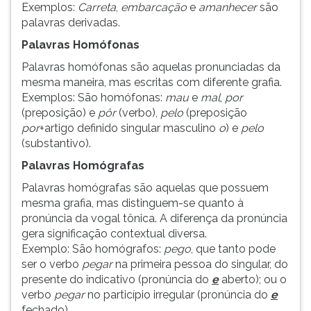
Exemplos:
Carreta
,
embarcação
e
amanhecer
são
palavras derivadas.
Palavras Homófonas
Palavras homófonas são aquelas pronunciadas da
mesma maneira, mas escritas com diferente grafia.
Exemplos: São homófonas:
mau
e
mal
,
por
(preposição) e
pôr
(verbo),
pelo
(preposição
por
+artigo definido singular masculino
o
) e
pelo
(substantivo).
Palavras Homógrafas
Palavras homógrafas são aquelas que possuem
mesma grafia, mas distinguem-se quanto à
pronúncia da vogal tônica. A diferença da pronúncia
gera significação contextual diversa.
Exemplo: São homógrafos:
pego
, que tanto pode
ser o verbo
pegar
na primeira pessoa do singular, do
presente do indicativo (pronúncia do
e
aberto); ou o
verbo
pegar
no particípio irregular (pronúncia do
e
fechado).