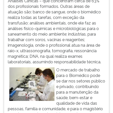
Análises Clínicas – que concentram cerca de 63%
ouvir
dos profissionais formados. Outras áreas de
essa
atuação são: banco de sangue, onde o biomédico
instrução
realiza todas as tarefas, com exceção da
novamente.
transfusão; análises ambientais, onde ele faz as
análises físico-químicas e microbiológicas para o
saneamento do meio ambiente; indústrias, para
trabalhar com soros, vacinas e reagentes;
imagenologia, onde o profissional atua na área de
raio-x, ultrassonografia, tomografia, ressonância
magnética; DNA, na qual realiza exames
laboratoriais, assumindo responsabilidade técnica.
O mercado de trabalho
para o Biomédico pode
se dar nos setores público
e privado, contribuindo
para a manutenção da
saúde, bem-estar e
qualidade de vida das
pessoas, família e comunidade, e para o magistério