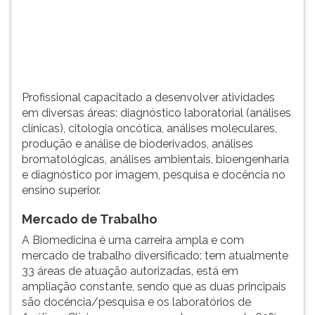
(primeira
tecla
à
direita
do
F).
Profissional capacitado a desenvolver atividades
Para
em diversas áreas: diagnóstico laboratorial (análises
ir
clínicas), citologia oncótica, análises moleculares,
ao
produção e análise de bioderivados, análises
menu
bromatológicas, análises ambientais, bioengenharia
principal
e diagnóstico por imagem, pesquisa e docência no
pressione
ensino superior.
a
tecla
Mercado de Trabalho
J
e
A Biomedicina é uma carreira ampla e com
depois
mercado de trabalho diversificado: tem atualmente
F.
33 áreas de atuação autorizadas, está em
Pressione
ampliação constante, sendo que as duas principais
F
são docência/pesquisa e os laboratórios de
para