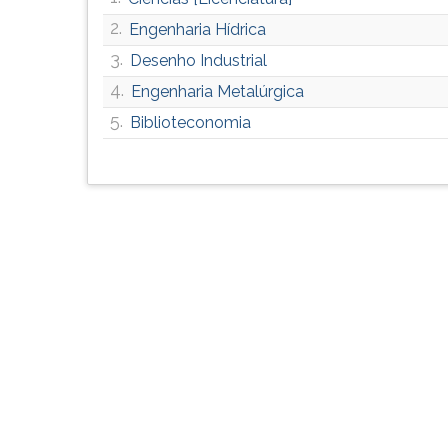
F
2.
para
Engenharia Hídrica
ouvir
3.
Desenho Industrial
essa
4.
Engenharia Metalúrgica
instrução
novamente.
5.
Biblioteconomia