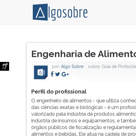
O
Pressione
engenheiro
TAB
Título
de
e
Engenharia de Aliment
do
alimentos
depois
artigo:
-
F
por:
Algo Sobre
sobre:
Guia de Profissõ
que
para
utiliza
ouvir
conhecimentos
o
das
conteúdo
Perfil do profissional
ciências
principal
O engenheiro de alimentos - que utiliza conh
exatas
desta
das ciências exatas e biológicas - é um profiss
e
tela.
valorizado pela indústria de produtos alimentíc
biológicas
Para
indústria de insumos e equipamentos, e tamb
-
pular
órgãos públicos de fiscalização e regulament
é
essa
alimentos e bebidas. Ele atua na cadeia de pr