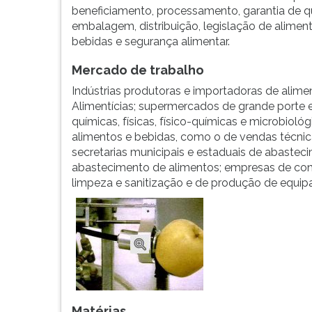
um
leitura
beneficiamento, processamento, garantia de q
profissional
pressione
embalagem, distribuição, legislação de alimen
valorizado
TAB
bebidas e segurança alimentar.
pela
e
ind&uac...
depois
Mercado de trabalho
F.
Indústrias produtoras e importadoras de alim
Para
Alimentícias; supermercados de grande porte e
pausar
químicas, físicas, físico-químicas e microbiol
a
alimentos e bebidas, como o de vendas técnica
leitura
secretarias municipais e estaduais de abastec
pressione
abastecimento de alimentos; empresas de consu
D
limpeza e sanitização e de produção de equipa
(primeira
tecla
à
esquerda
do
F),
para
continuar
pressione
Matérias