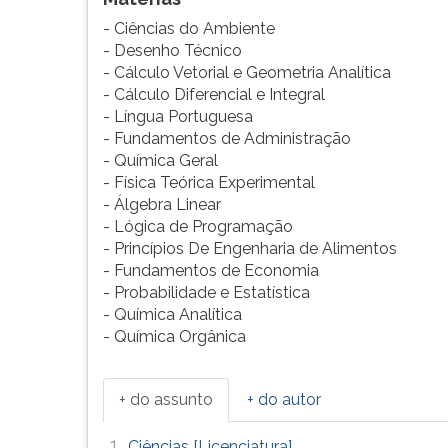
G
- Ciências do Ambiente
(primeira
- Desenho Técnico
tecla
- Cálculo Vetorial e Geometria Analítica
à
- Cálculo Diferencial e Integral
direita
- Língua Portuguesa
do
- Fundamentos de Administração
F).
- Química Geral
Para
- Física Teórica Experimental
ir
- Álgebra Linear
ao
- Lógica de Programação
menu
- Princípios De Engenharia de Alimentos
principal
- Fundamentos de Economia
pressione
- Probabilidade e Estatística
a
- Química Analítica
tecla
- Química Orgânica
J
e
depois
+ do assunto
+ do autor
F.
Pressione
1.
Ciências [Licenciatura]