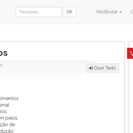
Vestibular
os
es
Ouvir Texto
ecimentos
ional
ios,
ém pelos
ação de
odução: