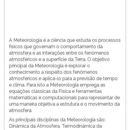
(primeira
tecla
à
direita
do
F).
A Meteorologia é a ciência que estuda os processos
Para
físicos que governam o comportamento da
ir
atmosfera e as interações entre os fenômenos
ao
atmosféricos e a superfície da Terra. O objetivo
menu
principal da Meteorologia é explorar o
principal
conhecimento a respeito dos fenômenos
pressione
atmosféricos e aplicá-lo para a previsão de tempo
a
e clima. Para isto a Meteorologia emprega as
tecla
equações clássicas da Física e ferramentas
J
matemáticas e computacionais para representar de
e
uma maneira objetiva a estrutura e o movimento da
depois
atmosfera.
F.
Pressione
As principais disciplinas da Meteorologia são:
F
Dinâmica da Atmosfera, Termodinâmica da
para