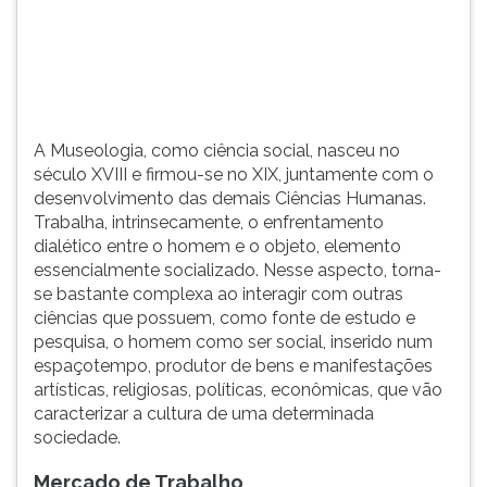
(primeira
tecla
à
direita
do
F).
A Museologia, como ciência social, nasceu no
Para
século XVIII e firmou-se no XIX, juntamente com o
ir
desenvolvimento das demais Ciências Humanas.
ao
Trabalha, intrinsecamente, o enfrentamento
menu
dialético entre o homem e o objeto, elemento
principal
essencialmente socializado. Nesse aspecto, torna-
pressione
se bastante complexa ao interagir com outras
a
ciências que possuem, como fonte de estudo e
tecla
pesquisa, o homem como ser social, inserido num
J
espaçotempo, produtor de bens e manifestações
e
artísticas, religiosas, políticas, econômicas, que vão
depois
caracterizar a cultura de uma determinada
F.
sociedade.
Pressione
F
Mercado de Trabalho
para