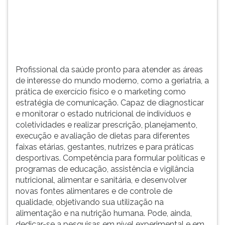
(primeira
tecla
à
direita
do
F).
Profissional da saúde pronto para atender as áreas
Para
de interesse do mundo moderno, como a geriatria, a
ir
prática de exercício físico e o marketing como
ao
estratégia de comunicação. Capaz de diagnosticar
menu
e monitorar o estado nutricional de indivíduos e
principal
coletividades e realizar prescrição, planejamento,
pressione
execução e avaliação de dietas para diferentes
a
faixas etárias, gestantes, nutrizes e para práticas
tecla
desportivas. Competência para formular políticas e
J
programas de educação, assistência e vigilância
e
nutricional, alimentar e sanitária, e desenvolver
depois
novas fontes alimentares e de controle de
F.
qualidade, objetivando sua utilização na
Pressione
alimentação e na nutrição humana. Pode, ainda,
F
dedicar-se a pesquisas em nível experimental e em
para