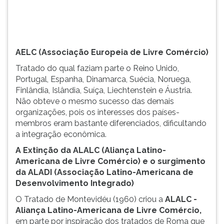
(primeira
tecla
à
direita
do
AELC (Associação Europeia de Livre Comércio)
F).
Tratado do qual faziam parte o Reino Unido,
Para
Portugal, Espanha, Dinamarca, Suécia, Noruega,
ir
Finlândia, Islândia, Suíça, Liechtenstein e Áustria.
ao
Não obteve o mesmo sucesso das demais
menu
organizações, pois os interesses dos países-
principal
membros eram bastante diferenciados, dificultando
pressione
a integração econômica.
a
tecla
A Extinção da ALALC (Aliança Latino-
J
Americana de Livre Comércio) e o surgimento
e
da ALADI (Associação Latino-Americana de
depois
Desenvolvimento Integrado)
F.
O Tratado de Montevidéu (1960) criou a
ALALC -
Pressione
Aliança Latino-Americana de Livre Comércio,
F
em parte por inspiração dos tratados de Roma que
para