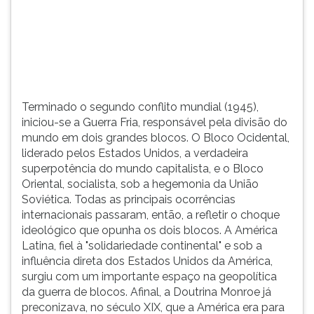
(primeira
tecla
à
direita
do
F).
Para
Terminado o segundo conflito mundial (1945),
ir
iniciou-se a Guerra Fria, responsável pela divisão do
ao
mundo em dois grandes blocos. O Bloco Ocidental,
menu
liderado pelos Estados Unidos, a verdadeira
principal
superpotência do mundo capitalista, e o Bloco
pressione
Oriental, socialista, sob a hegemonia da União
a
Soviética. Todas as principais ocorrências
tecla
internacionais passaram, então, a refletir o choque
J
ideológico que opunha os dois blocos. A América
e
Latina, fiel à "solidariedade continental" e sob a
depois
influência direta dos Estados Unidos da América,
F.
surgiu com um importante espaço na geopolítica
Pressione
da guerra de blocos. Afinal, a Doutrina Monroe já
F
preconizava, no século XIX, que a América era para
para