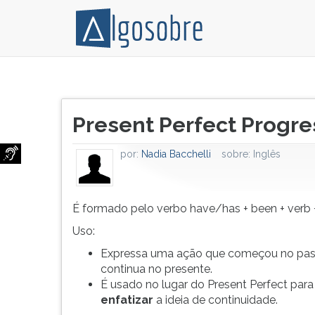
É
Pressione
formado
TAB
Título
pelo
e
Present Perfect Progre
do
verbo
depois
artigo:
have/has
F
por:
Nadia Bacchelli
sobre:
Inglês
+
para
been
ouvir
+
o
verb
conteúdo
É formado pelo verbo have/has + been + verb 
+
principal
Uso:
ing
desta
Expressa uma ação que começou no pa
tela.
continua no presente.
Para
É usado no lugar do Present Perfect para
pular
enfatizar
a ideia de continuidade.
essa