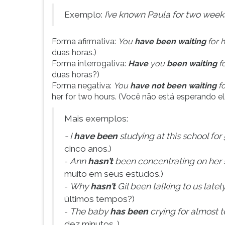
G
Exemplo:
I’ve known Paula for two week
(primeira
tecla
à
Forma afirmativa:
You
have been waiting
for h
direita
duas horas.)
do
Forma interrogativa:
Have
you
been waiting
fo
F).
duas horas?)
Para
Forma negativa:
You
have not been waiting
fo
ir
her for two hours. (Você não está esperando el
ao
menu
Mais exemplos:
principal
- I
have been
studying at this school for 
pressione
cinco anos.)
a
-
Ann
hasn’t
been concentrating on her 
tecla
J
muito em seus estudos.)
e
-
Why
hasn’t
Gil been talking to us latel
depois
últimos tempos?)
F.
-
The baby
has been
crying for almost 
Pressione
dez minutos. )