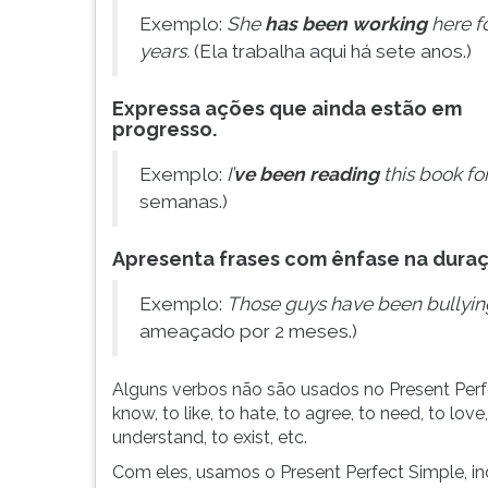
leitura
Exemplo:
She
has been working
here f
pressione
TAB
years.
(Ela trabalha aqui há sete anos.)
e
depois
Expressa ações que ainda estão em
F.
progresso.
Para
pausar
Exemplo:
I’
ve been reading
this book fo
a
semanas.)
leitura
pressione
Apresenta frases com ênfase na dura
D
(primeira
Exemplo:
Those guys have been bullyin
tecla
ameaçado por 2 meses.)
à
esquerda
do
Alguns verbos não são usados no Present Perfec
F),
know, to like, to hate, to agree, to need, to lov
para
understand, to exist, etc.
continuar
Com eles, usamos o Present Perfect Simple, 
pressione