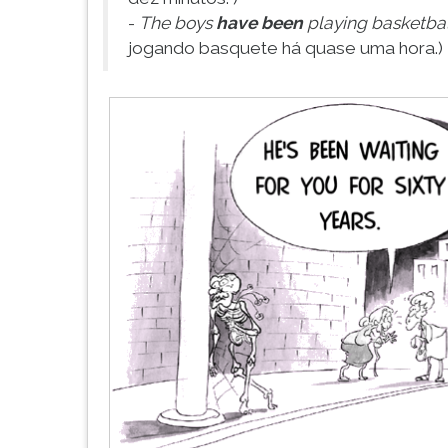
F
-
The boys
have been
playing basketball
para
jogando basquete há quase uma hora.)
ouvir
essa
instrução
novamente.