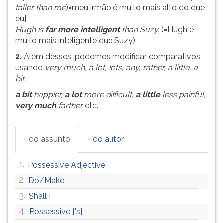
(primeira
taller than me
)=meu irmão é muito mais alto do que
tecla
eu]
à
Hugh is
far more intelligent
than Suzy.
(=Hugh é
direita
muito mais inteligente que Suzy)
do
2.
Além desses, podemos modificar comparativos
F).
usando
very much, a lot, lots, any, rather, a little, a
Para
bit.
ir
ao
a bit
happier,
a lot
more difficult,
a little
less painful,
menu
very much
farther
etc.
principal
pressione
a
+ do assunto
+ do autor
tecla
J
1.
Possessive Adjective
e
depois
2.
Do/Make
F.
3.
Shall I
Pressione
4.
Possessive ['s]
F
para