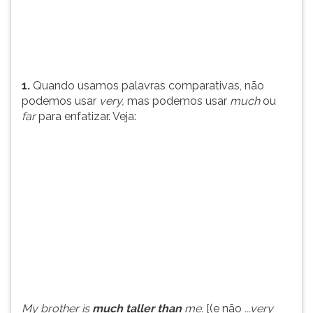
Veja:
TAB
My
e
brother
depois
is
F.
much
Para
1.
Quando usamos palavras comparativas, não
tal...
pausar
podemos usar
very,
mas podemos usar
much
ou
a
far
para enfatizar. Veja:
leitura
pressione
D
(primeira
tecla
à
esquerda
do
F),
para
continuar
pressione
G
My brother is
much taller than
me.
[(e não
...very