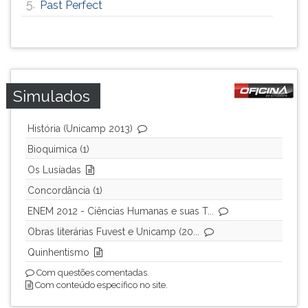
5.
Past Perfect
ouvir
essa
instrução
novamente.
Simulados
História (Unicamp 2013)
Bioquimica (1)
Os Lusíadas
Concordância (1)
ENEM 2012 - Ciências Humanas e suas T...
Obras literárias Fuvest e Unicamp (20...
Quinhentismo
Com questões comentadas.
Com conteúdo específico no site.