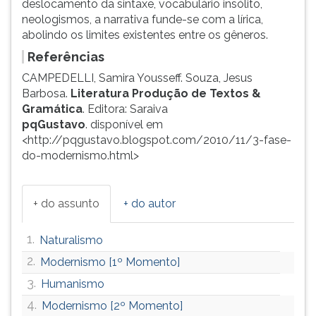
deslocamento da sintaxe, vocabulário insólito,
neologismos, a narrativa funde-se com a lírica,
abolindo os limites existentes entre os gêneros.
Referências
CAMPEDELLI, Samira Yousseff. Souza, Jesus
Barbosa.
Literatura Produção de Textos &
Gramática
. Editora: Saraiva
pqGustavo
. disponível em
<http://pqgustavo.blogspot.com/2010/11/3-fase-
do-modernismo.html>
+ do assunto
+ do autor
1.
Naturalismo
2.
Modernismo [1º Momento]
3.
Humanismo
4.
Modernismo [2º Momento]