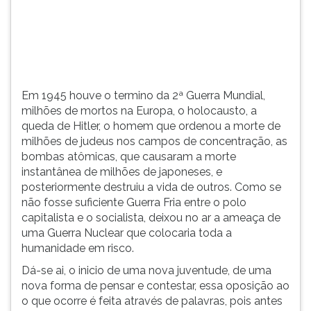
(primeira
tecla
à
direita
do
F).
Em 1945 houve o termino da 2ª Guerra Mundial,
Para
milhões de mortos na Europa, o holocausto, a
ir
queda de Hitler, o homem que ordenou a morte de
ao
milhões de judeus nos campos de concentração, as
menu
bombas atômicas, que causaram a morte
principal
instantânea de milhões de japoneses, e
pressione
posteriormente destruiu a vida de outros. Como se
a
não fosse suficiente Guerra Fria entre o polo
tecla
capitalista e o socialista, deixou no ar a ameaça de
J
uma Guerra Nuclear que colocaria toda a
e
humanidade em risco.
depois
F.
Dá-se ai, o inicio de uma nova juventude, de uma
Pressione
nova forma de pensar e contestar, essa oposição ao
F
o que ocorre é feita através de palavras, pois antes
para