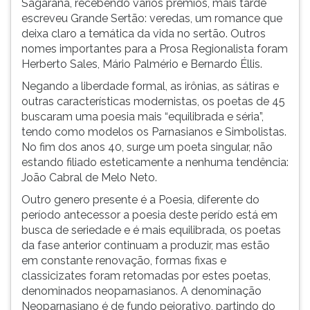
Sagarana, recebendo vários prêmios, mais tarde
escreveu Grande Sertão: veredas, um romance que
deixa claro a temática da vida no sertão. Outros
nomes importantes para a Prosa Regionalista foram
Herberto Sales, Mário Palmério e Bernardo Éllis.
Negando a liberdade formal, as irônias, as sátiras e
outras características modernistas, os poetas de 45
buscaram uma poesia mais “equilibrada e séria”,
tendo como modelos os Parnasianos e Simbolistas.
No fim dos anos 40, surge um poeta singular, não
estando filiado esteticamente a nenhuma tendência:
João Cabral de Melo Neto.
Outro genero presente é a Poesia, diferente do
período antecessor a poesia deste perído está em
busca de seriedade e é mais equilibrada, os poetas
da fase anterior continuam a produzir, mas estão
em constante renovação, formas fixas e
classicizates foram retomadas por estes poetas,
denominados neoparnasianos. A denominação
Neoparnasiano é de fundo pejorativo, partindo do