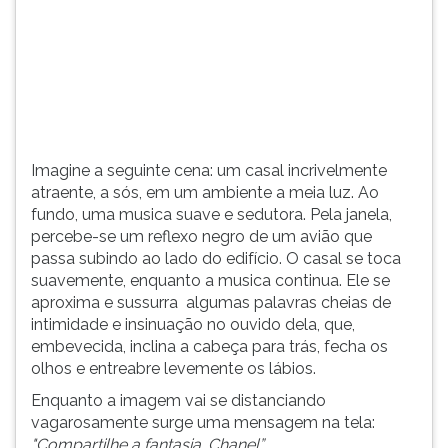
(primeira
tecla
à
direita
do
F).
Para
ir
Imagine a seguinte cena: um casal incrivelmente
ao
atraente, a sós, em um ambiente a meia luz. Ao
menu
fundo, uma musica suave e sedutora. Pela janela,
principal
percebe-se um reflexo negro de um avião que
pressione
passa subindo ao lado do edifício. O casal se toca
a
suavemente, enquanto a musica continua. Ele se
tecla
aproxima e sussurra algumas palavras cheias de
J
intimidade e insinuação no ouvido dela, que,
e
embevecida, inclina a cabeça para trás, fecha os
depois
olhos e entreabre levemente os lábios.
F.
Enquanto a imagem vai se distanciando
Pressione
vagarosamente surge uma mensagem na tela:
F
"Compartilhe a fantasia. Chanel”.
para