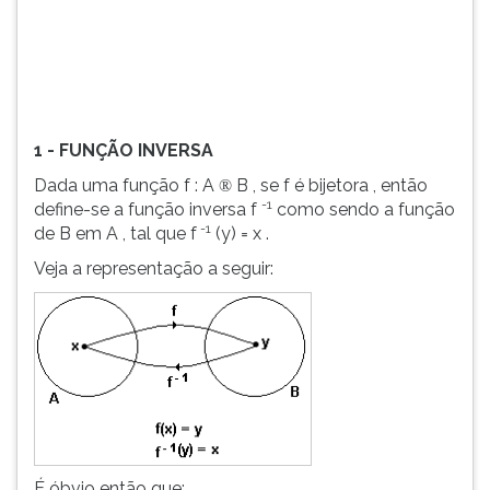
x.
(primeira
tecla
à
direita
do
F).
1 - FUNÇÃO INVERSA
Para
ir
Dada uma função f : A
B , se f é bijetora , então
®
ao
-1
define-se a função inversa f
como sendo a função
menu
-1
de B em A , tal que f
(y) = x .
principal
Veja a representação a seguir:
pressione
a
tecla
J
e
depois
F.
Pressione
F
É óbvio então que:
para