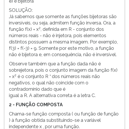
e) é bijetora
SOLUÇÃO:
Já sabemos que somente as funções bijetoras são
inversíveis, ou seja, admitem função inversa. Ora, a
2
função f(x) = x
, definida em R - conjunto dos
números reais - não é injetora, pois elementos
distintos possuem a mesma imagem. Por exemplo,
f(3) = f(-3) = 9. Somente por este motivo, a função
não é bijetora e, em consequência, não é inversível.
Observe também que a função dada não é
sobrejetora, pois o conjunto imagem da função f(x)
2
+
= x
é o conjunto R
dos números reais não
negativos, o qual não coincide com o
contradomínio dado que é
igual a R. A alternativa correta é a letra C.
2 - FUNÇÃO COMPOSTA
Chama-se função composta ( ou função de função
) à função obtida substituindo-se a variável
independente x , por uma função.