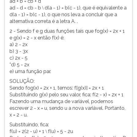
ad + b = cb + d
ad - d = cb - b
d(a - 1) = b(c - 1), que é equivalente a
\
d(a - 1) = b(c - 1), o que nos leva a concluir que a
alternativa correta é a letra A. .
2 - Sendo f e g duas funções tais que fog(x) = 2x + 1
e g(x) = 2 - x então f(x) é:
a) 2 - 2x
b) 3 - 3x
c) 2x - 5
*d) 5 - 2x
e) uma função par.
SOLUÇÃO:
Sendo fog(x) = 2x + 1, temos: f[g(x)] = 2x + 1
Substituindo g(x) pelo seu valor, fica: f(2 - x) = 2x + 1
Fazendo uma mudança de variável, podemos
escrever 2 - x = u, sendo u a nova variável. Portanto,
x = 2 - u.
Substituindo, fica:
f(u) = 2(2 - u) + 1
f(u) = 5 - 2u
\