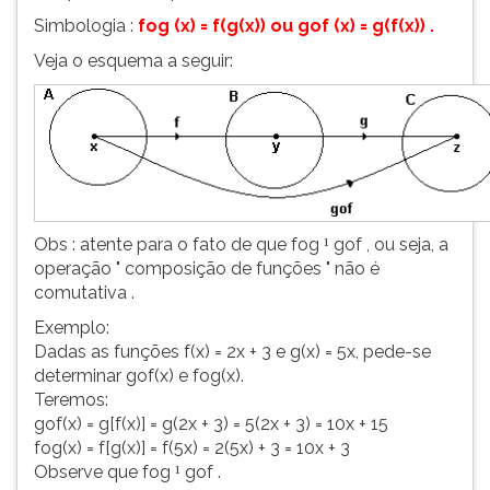
Simbologia :
fog (x) = f(g(x)) ou gof (x) = g(f(x)) .
Veja o esquema a seguir:
Obs : atente para o fato de que fog
gof , ou seja, a
¹
operação " composição de funções " não é
comutativa .
Exemplo:
Dadas as funções f(x) = 2x + 3 e g(x) = 5x, pede-se
determinar gof(x) e fog(x).
Teremos:
gof(x) = g[f(x)] = g(2x + 3) = 5(2x + 3) = 10x + 15
fog(x) = f[g(x)] = f(5x) = 2(5x) + 3 = 10x + 3
Observe que fog
gof .
¹