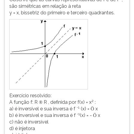
são simétricas em relação à reta
y = x, bissetriz do primeiro e terceiro quadrantes.
Exercício resolvido:
2
A função f: R
R , definida por f(x) = x
:
®
-1
a) é inversível e sua inversa é f
(x) =
x
Ö
-1
b) é inversível e sua inversa é f
(x) = -
x
Ö
c) não é inversível
d) é injetora