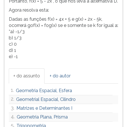
Portanto, f(x) = 5 - 2x , o que nos leva à alternativa D.
Agora resolva esta:
Dadas as funções f(x) = 4x + 5 e g(x) = 2x - 5k,
ocorrerá gof(x) = fog(x) se e somente se k for igual a:
*a) -1/3
b) 1/3
c) 0
d) 1
e) -1
+ do assunto
+ do autor
1.
Geometria Espacial, Esfera
2.
Geometrial Espacial, Cilindro
3.
Matrizes e Determinantes I
4.
Geometria Plana, Prisma
5.
Trigonometria