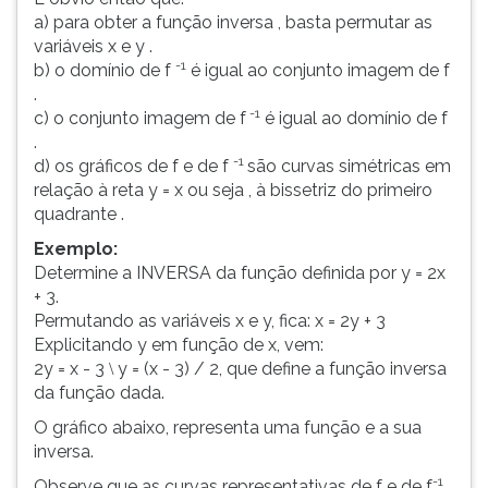
a) para obter a função inversa , basta permutar as
ouvir
variáveis x e y .
essa
-1
b) o domínio de f
é igual ao conjunto imagem de f
instrução
.
novamente.
-1
c) o conjunto imagem de f
é igual ao domínio de f
.
-1
d) os gráficos de f e de f
são curvas simétricas em
relação à reta y = x ou seja , à bissetriz do primeiro
quadrante .
Exemplo:
Determine a INVERSA da função definida por y = 2x
+ 3.
Permutando as variáveis x e y, fica: x = 2y + 3
Explicitando y em função de x, vem:
2y = x - 3
y = (x - 3) / 2, que define a função inversa
\
da função dada.
O gráfico abaixo, representa uma função e a sua
inversa.
-1
Observe que as curvas representativas de f e de f
,