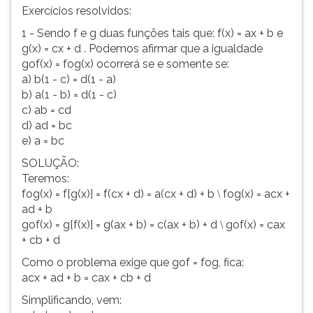
Exercícios resolvidos:
1 - Sendo f e g duas funções tais que: f(x) = ax + b e
g(x) = cx + d . Podemos afirmar que a igualdade
gof(x) = fog(x) ocorrerá se e somente se:
a) b(1 - c) = d(1 - a)
b) a(1 - b) = d(1 - c)
c) ab = cd
d) ad = bc
e) a = bc
SOLUÇÃO:
Teremos:
fog(x) = f[g(x)] = f(cx + d) = a(cx + d) + b
fog(x) = acx +
\
ad + b
gof(x) = g[f(x)] = g(ax + b) = c(ax + b) + d
gof(x) = cax
\
+ cb + d
Como o problema exige que gof = fog, fica:
acx + ad + b = cax + cb + d
Simplificando, vem: