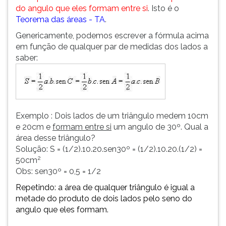
do angulo que eles formam entre si
. Isto é o
ouvir
Teorema das áreas - TA
.
essa
instrução
Genericamente, podemos escrever a fórmula acima
novamente.
em função de qualquer par de medidas dos lados a
saber:
Exemplo : Dois lados de um triângulo medem 10cm
e 20cm e
formam entre si
um angulo de 30º. Qual a
área desse triângulo?
Solução: S = (1/2).10.20.sen30º = (1/2).10.20.(1/2) =
2
50cm
Obs: sen30º = 0,5 = 1/2
Repetindo: a área de qualquer triângulo é igual a
metade do produto de dois lados pelo seno do
angulo que eles formam.