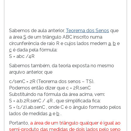
(primeira
tecla
à
direita
do
Sabemos de aula anterior,
Teorema dos Senos
que
F).
a área
S
de um triângulo ABC inscrito numa
Para
circunferência de raio R e cujos lados medem
a
,
b
e
ir
c
é dada pela fórmula:
ao
S = abc /4R
menu
Sabemos também, da teoria exposta no mesmo
principal
arquivo anterior, que
pressione
a
c/senC = 2R (Teorema dos senos – TS).
tecla
Podemos então dizer que c = 2R.senC
J
Substituindo na fórmula da área acima, vem:
e
S = a.b.2R.senC / 4R , que simplificada fica:
depois
S = (1/2).ab.senC , onde C é o ângulo formado pelos
F.
lados de medidas
a
e
b
.
Pressione
Portanto,
a área de um triângulo qualquer é igual ao
F
semi-produto das medidas de dois lados pelo seno
para