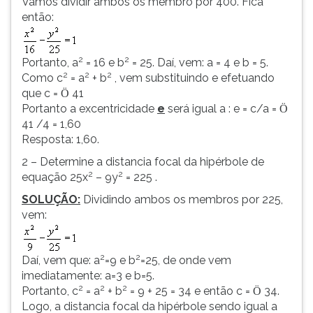
Vamos dividir ambos os membro por 400. Fica
então:
2
2
Portanto, a
= 16 e b
= 25. Daí, vem: a = 4 e b = 5.
2
2
2
Como c
= a
+ b
, vem substituindo e efetuando
que c =
41
Ö
Portanto a excentricidade
e
será igual a : e = c/a =
Ö
41 /4 = 1,60
Resposta: 1,60.
2 – Determine a distancia focal da hipérbole de
2
2
equação 25x
– 9y
= 225 .
SOLUÇÃO:
Dividindo ambos os membros por 225,
vem:
2
2
Daí, vem que: a
=9 e b
=25, de onde vem
imediatamente: a=3 e b=5.
2
2
2
Portanto, c
= a
+ b
= 9 + 25 = 34 e então c =
34.
Ö
Logo, a distancia focal da hipérbole sendo igual a