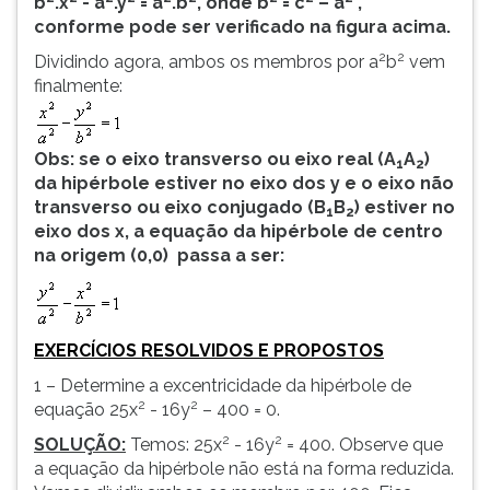
b
.x
- a
.y
= a
.b
, onde b
= c
– a
,
conforme pode ser verificado na figura acima.
2
2
Dividindo agora, ambos os membros por a
b
vem
finalmente:
Obs: se o eixo transverso ou eixo real (A
A
)
1
2
da hipérbole estiver no eixo dos y e o eixo não
transverso ou eixo conjugado (B
B
) estiver no
1
2
eixo dos x, a equação da hipérbole de centro
na origem (0,0) passa a ser:
EXERCÍCIOS RESOLVIDOS E PROPOSTOS
1 – Determine a excentricidade da hipérbole de
2
2
equação 25x
- 16y
– 400 = 0.
2
2
SOLUÇÃO:
Temos: 25x
- 16y
= 400. Observe que
a equação da hipérbole não está na forma reduzida.