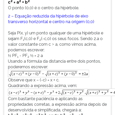
2
2
2
c
= a
+ b
O ponto (0,0) é o centro da hipérbole.
2 – Equação reduzida da hipérbole de eixo
transverso horizontal e centro na origem (0,0)
Seja P(x, y) um ponto qualquer de uma hipérbole e
sejam F
(c,0) e F
(-c,0) os seus focos. Sendo 2.a o
1
2
valor constante com c
a, como vimos acima,
>
podemos escrever:
PF
- PF
= 2 a
½
½
1
2
Usando a fórmula da distancia entre dois pontos,
poderemos escrever:
Observe que x – (-c) = x + c.
Quadrando a expressão acima, vem:
Com bastante paciência e aplicando as
propriedades corretas, a expressão acima depois de
desenvolvida e simplificada, chegará a:
2
2
2
2
2
2
2
2
2