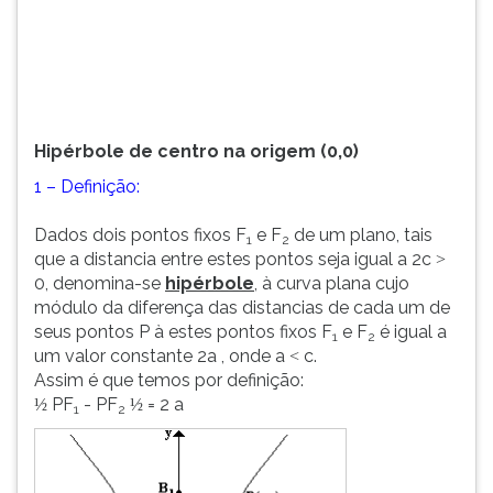
(primeira
tecla
à
direita
do
F).
Hipérbole de centro na origem (0,0)
Para
ir
1 – Definição:
ao
menu
Dados dois pontos fixos F
e F
de um plano, tais
1
2
principal
que a distancia entre estes pontos seja igual a 2c
>
pressione
0, denomina-se
hipérbole
, à curva plana cujo
a
módulo da diferença das distancias de cada um de
tecla
seus pontos P à estes pontos fixos F
e F
é igual a
1
2
J
um valor constante 2a , onde a
c.
<
e
Assim é que temos por definição:
depois
PF
- PF
= 2 a
½
½
1
2
F.
Pressione
F
para