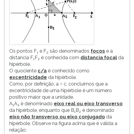
ouvir
essa
instrução
novamente.
Os pontos F
e F
são denominados
focos
e a
1
2
distancia F
F
é conhecida com
distancia focal
da
1
2
hipérbole.
O quociente
c/a
é conhecido como
excentricidade
da hipérbole.
Como, por definição, a
c, concluímos que a
<
excentricidade de uma hipérbole é um número
positivo maior que a unidade.
A
A
é denominado
eixo real ou eixo transverso
1
2
da hipérbole, enquanto que B
B
é denominado
1
2
eixo não transverso ou eixo conjugado
da
hipérbole. Observe na figura acima que é válida a
relação: