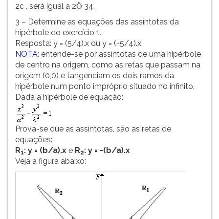
2c , será igual a 2
34.
Ö
3 – Determine as equações das assíntotas da
hipérbole do exercício 1.
Resposta: y = (5/4).x ou y = (-5/4).x
NOTA
: entende-se por assíntotas de uma hipérbole
de centro na origem, como as retas que passam na
origem (0,0) e tangenciam os dois ramos da
hipérbole num ponto impróprio situado no infinito.
Dada a hipérbole de equação:
Prova-se que as assíntotas, são as retas de
equações:
R
: y = (b/a).x
e
R
: y = -(b/a).x
1
2
Veja a figura abaixo: