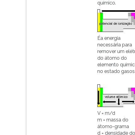
F
químico.
para
ouvir
essa
instrução
novamente.
Éa energia
necessária para
remover um elét
do átomo do
elemento quími
no estado gasos
V = m/d
m = massa do
átomo-grama
d = densidade d