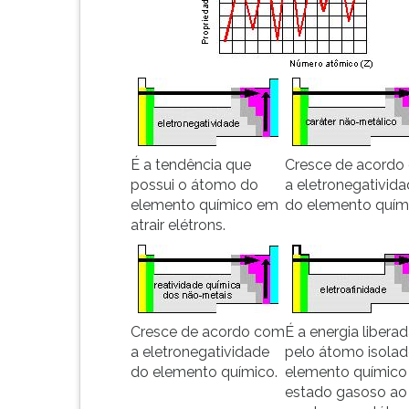
número
leitura
atômico.
pressione
...
TAB
e
depois
F.
Para
pausar
a
É a tendência que
Cresce de acordo
leitura
possui o átomo do
a eletronegativid
pressione
elemento químico em
do elemento quím
D
atrair elétrons.
(primeira
tecla
à
esquerda
do
Cresce de acordo com
É a energia libera
F),
a eletronegatividade
pelo átomo isola
para
do elemento químico.
elemento químico
continuar
estado gasoso ao
pressione