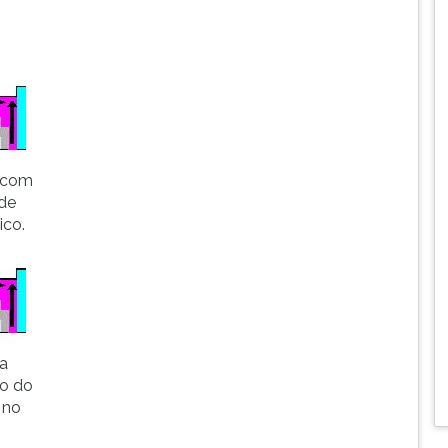
 com
ade
ico.
da
do do
 no