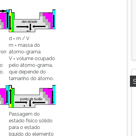
d = m / V
m = massa do
ron
átomo-grama
V = volume ocupado
co
pelo átomo-grama,
o.
que depende do
tamanho do átomo.
Passagem do
estado físico sólido
para o estado
o
líquido do elemento