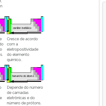
,
on
e
Cresce de acordo
do
com a
co
eletropositividade
s.
do elemento
químico.
o
Depende do número
de camadas
de
eletrônicas e do
número de prótons.