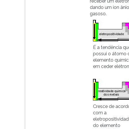
receber um elétron
G
dando um íon âni
(primeira
gasoso.
tecla
à
direita
do
F).
É a tendência qu
Para
possui o átomo 
ir
elemento quími
ao
em ceder elétron
menu
principal
pressione
a
tecla
J
e
Cresce de acord
depois
com a
F.
eletropositivida
Pressione
do elemento