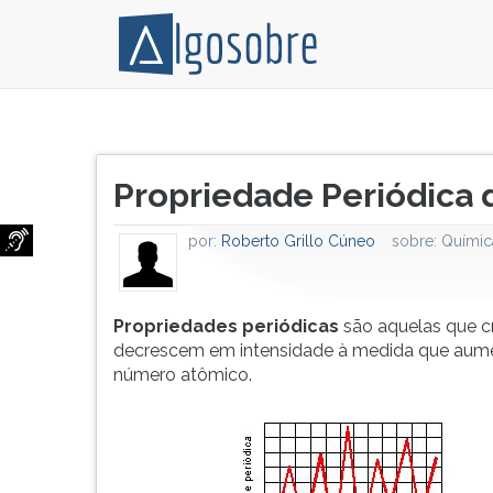
Propriedades
Pressione
periódicas
TAB
Título
são
e
Propriedade Periódica
do
aquelas
depois
artigo:
que
F
por:
Roberto Grillo Cúneo
sobre:
Químic
crescem
para
e
ouvir
decrescem
o
em
conteúdo
Propriedades periódicas
são aquelas que 
intensidade
principal
decrescem em intensidade à medida que aum
à
desta
número atômico.
medida
tela.
que
Para
aumenta
pular
o
essa