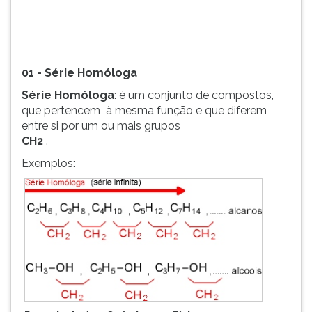
(primeira
tecla
à
direita
do
01 - Série Homóloga
F).
Série Homóloga
: é um conjunto de compostos,
Para
que pertencem à mesma função e que diferem
ir
entre si por um ou mais grupos
ao
CH2
.
menu
principal
Exemplos:
pressione
a
tecla
J
e
depois
F.
Pressione
F
para