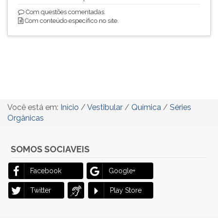
Com questões comentadas.
Com conteúdo específico no site.
Você está em:
Início
/
Vestibular
/
Química
/
Séries
Orgânicas
SOMOS SOCIAVEIS
Facebook
Google+
Twitter
Play Store