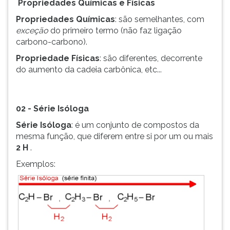
Propriedades Químicas e Físicas
ouvir
Propriedades Químicas
: são semelhantes, com
essa
exceção
do primeiro termo (não faz ligação
instrução
carbono-carbono).
novamente.
Propriedade Físicas
: são diferentes, decorrente
do aumento da cadeia carbônica, etc...
02 - Série Isóloga
Série Isóloga
: é um conjunto de compostos da
mesma função, que diferem entre si por um ou mais
2 H
.
Exemplos: