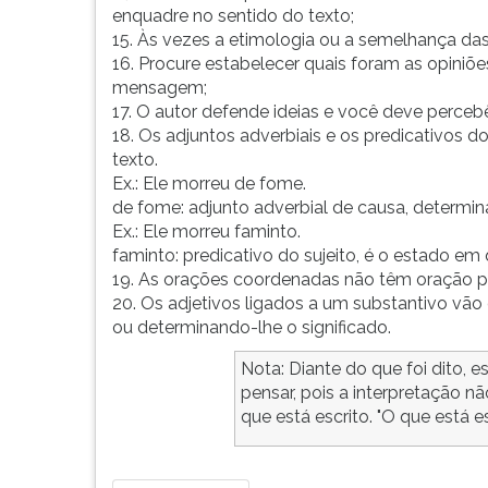
enquadre no sentido do texto;
G
15. Às vezes a etimologia ou a semelhança das
(primeira
16. Procure estabelecer quais foram as opiniõe
tecla
mensagem;
à
17. O autor defende ideias e você deve percebê
direita
18. Os adjuntos adverbiais e os predicativos d
do
texto.
F).
Ex.: Ele morreu de fome.
Para
de fome: adjunto adverbial de causa, determina 
ir
Ex.: Ele morreu faminto.
ao
faminto: predicativo do sujeito, é o estado em
menu
19. As orações coordenadas não têm oração pri
principal
20. Os adjetivos ligados a um substantivo vão
pressione
ou determinando-lhe o significado.
a
tecla
Nota: Diante do que foi dito,
J
pensar, pois a interpretação 
e
que está escrito. "O que está esc
depois
F.
Pressione