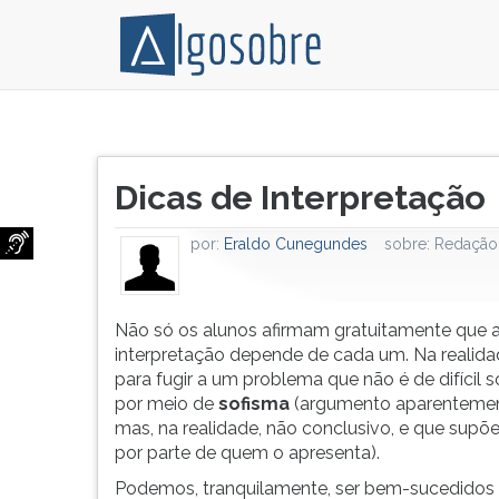
Podemos,
Pressione
tranquilamente,
TAB
Título
ser
e
Dicas de Interpretação
do
bem-
depois
artigo:
sucedidos
F
por:
Eraldo Cunegundes
sobre:
Redação
numa
para
interpretação
ouvir
de
o
texto.
conteúdo
Não só os alunos afirmam gratuitamente que 
Para
principal
interpretação depende de cada um. Na realidad
isso,
desta
para fugir a um problema que não é de difícil 
devemos
tela.
por meio de
sofisma
(argumento aparentement
observar
Para
mas, na realidade, não conclusivo, e que supõ
o
pular
por parte de quem o apresenta).
seguinte:
essa
Podemos, tranquilamente, ser bem-sucedido