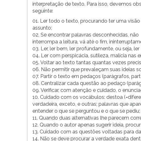
leitura
interpretação de texto. Para isso, devemos ob
pressione
seguinte:
TAB
01. Ler todo o texto, procurando ter uma visão
e
assunto;
depois
02. Se encontrar palavras desconhecidas, não
F.
interrompa a leitura, vá até o fim, ininterruptam
Para
03. Ler, ler bem, ler profundamente, ou seja, l
pausar
04. Ler com perspicácia, sutileza, malícia nas e
a
05. Voltar ao texto tantas quantas vezes precis
leitura
06. Não permitir que prevaleçam suas ideias so
pressione
07. Partir o texto em pedaços (parágrafos, pa
D
08. Centralizar cada questão ao pedaço (parág
(primeira
09. Verificar, com atenção e cuidado, o enunci
tecla
10. Cuidado com os vocábulos: destoa (=diferente 
à
verdadeira, exceto, e outras; palavras que apa
esquerda
entender o que se perguntou e o que se pediu;
do
11. Quando duas alternativas lhe parecem corr
F),
12. Quando o autor apenas sugerir ideia, procu
para
13. Cuidado com as questões voltadas para dad
continuar
14. Não se deve procurar a verdade exata den
pressione