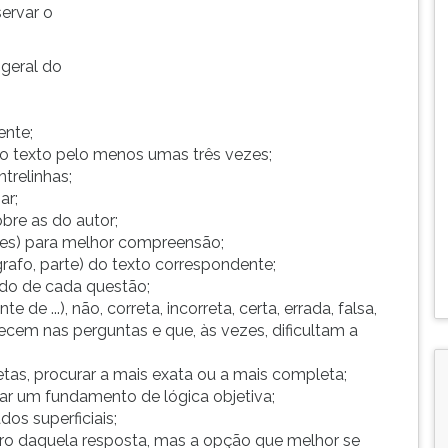
servar o
 geral do
ente;
er o texto pelo menos umas três vezes;
ntrelinhas;
ar;
bre as do autor;
rtes) para melhor compreensão;
rafo, parte) do texto correspondente;
ado de cada questão;
de ...), não, correta, incorreta, certa, errada, falsa,
recem nas perguntas e que, às vezes, dificultam a
etas, procurar a mais exata ou a mais completa;
rar um fundamento de lógica objetiva;
os superficiais;
tro daquela resposta, mas a opção que melhor se