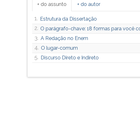
F
+ do assunto
+ do autor
para
ouvir
1.
Estrutura da Dissertação
essa
2.
O parágrafo-chave: 18 formas para você 
instrução
novamente.
3.
A Redação no Enem
4.
O lugar-comum
5.
Discurso Direto e Indireto