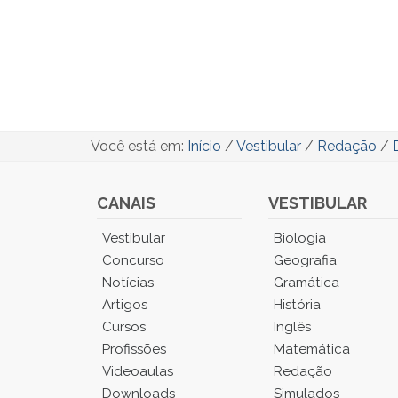
Você está em:
Início
/
Vestibular
/
Redação
/
CANAIS
VESTIBULAR
Você
Vestibular
Biologia
está
Concurso
Geografia
no
Notícias
Gramática
Menu
Artigos
História
Principal.
Cursos
Inglês
Pressione
TAB
Profissões
Matemática
e
Videoaulas
Redação
depois
Downloads
Simulados