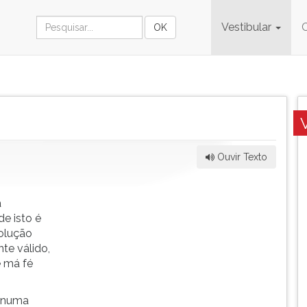
Vestibular
Ouvir Texto
a
e isto é
solução
e válido,
e má fé
s numa