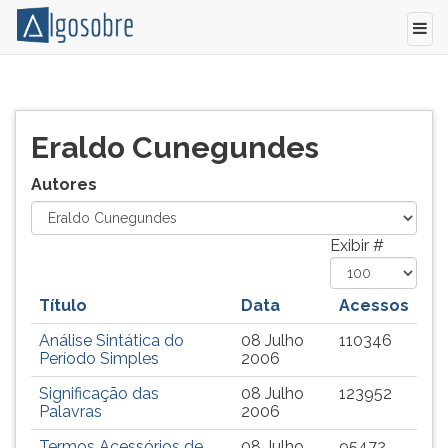
Relação
Pressione
de
TAB
todos
e
Eraldo Cunegundes
os
depois
autores
F
Autores
e
para
colaboradores
ouvir
do
o
Exibir #
Algo
conteúdo
Sobre.
principal
Título
Data
Acessos
desta
tela.
Análise Sintática do
08 Julho
110346
Para
Período Simples
2006
pular
Significação das
08 Julho
123952
essa
Palavras
2006
leitura
pressione
Termos Acessórios de
08 Julho
95472