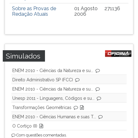
(primeira
Sobre as Provas de
01 Agosto
271136
tecla
Redação Atuais
2006
à
direita
do
F).
Para
ir
Simulados
ao
menu
principal
ENEM 2010 - Ciências da Natureza e su...
pressione
Direito Administrativo SP (FCC)
a
ENEM 2010 - Ciências da Natureza e su...
tecla
J
Unesp 2011 - Linguagens, Códigos e su...
e
Transformações Geométricas
depois
ENEM 2010 - Ciências Humanas e suas T...
F.
Pressione
O Cortiço (II)
F
Com questões comentadas.
para