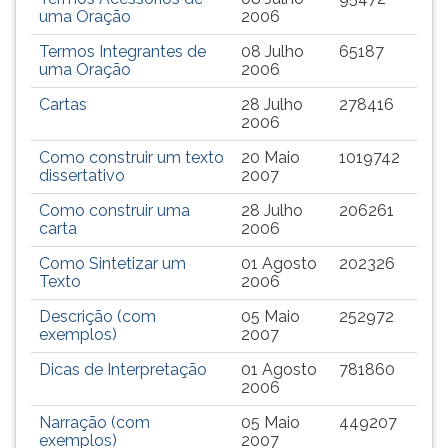
TAB
uma Oração
2006
e
Termos Integrantes de
08 Julho
65187
depois
uma Oração
2006
F.
Para
Cartas
28 Julho
278416
2006
pausar
a
Como construir um texto
20 Maio
1019742
leitura
dissertativo
2007
pressione
Como construir uma
28 Julho
206261
D
carta
2006
(primeira
tecla
Como Sintetizar um
01 Agosto
202326
à
Texto
2006
esquerda
Descrição (com
05 Maio
252972
do
exemplos)
2007
F),
para
Dicas de Interpretação
01 Agosto
781860
2006
continuar
pressione
Narração (com
05 Maio
449207
G
exemplos)
2007