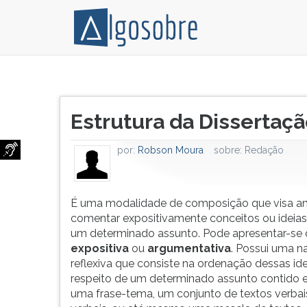
É
Pressione
uma
TAB
Título
modalidade
e
Estrutura da Dissertaç
do
de
depois
artigo:
composição
F
por:
Robson Moura
sobre:
Redação
que
para
visa
ouvir
análisar,
o
ou
conteúdo
É uma modalidade de composição que visa aná
comentar
principal
comentar expositivamente conceitos ou ideias
expositivamente
desta
um determinado assunto. Pode apresentar-se
conceitos
tela.
expositiva
ou
argumentativa
. Possui uma n
ou
Para
reflexiva que consiste na ordenação dessas ide
ideias
pular
respeito de um determinado assunto contido
sobre
essa
uma frase-tema, um conjunto de textos verbai