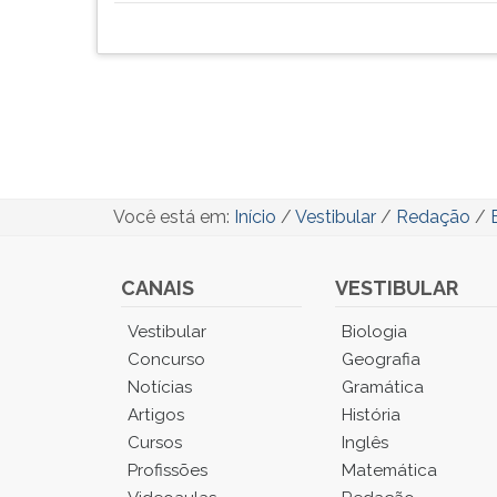
Você está em:
Início
/
Vestibular
/
Redação
/
CANAIS
VESTIBULAR
Você
Vestibular
Biologia
está
Concurso
Geografia
no
Notícias
Gramática
Menu
Artigos
História
Principal.
Cursos
Inglês
Pressione
TAB
Profissões
Matemática
e