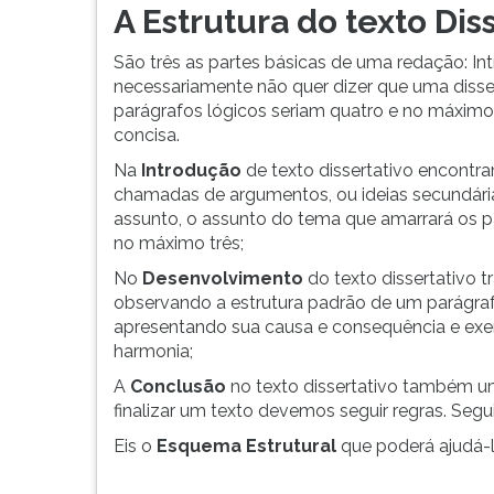
A Estrutura do texto Dis
G
(primeira
São três as partes básicas de uma redação: I
tecla
necessariamente não quer dizer que uma disse
à
parágrafos lógicos seriam quatro e no máximo c
direita
concisa.
do
F).
Na
Introdução
de texto dissertativo encontr
Para
chamadas de argumentos, ou ideias secundári
ir
assunto, o assunto do tema que amarrará os 
ao
no máximo três;
menu
No
Desenvolvimento
do texto dissertativo 
principal
observando a estrutura padrão de um parágraf
pressione
apresentando sua causa e consequência e exe
a
harmonia;
tecla
J
A
Conclusão
no texto dissertativo também um
e
finalizar um texto devemos seguir regras. Segu
depois
Eis o
Esquema Estrutural
que poderá ajudá-l
F.
Pressione