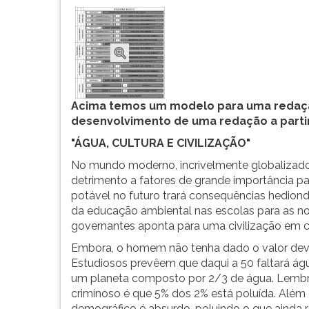
F
para
ouvir
essa
instrução
novamente.
Acima temos um modelo para uma redaçã
desenvolvimento de uma redação a partir
"ÁGUA, CULTURA E CIVILIZAÇÃO"
No mundo moderno, incrivelmente globalizado
detrimento a fatores de grande importância pa
potável no futuro trará consequências hedion
da educação ambiental nas escolas para as no
governantes aponta para uma civilização em c
Embora, o homem não tenha dado o valor devid
Estudiosos prevêem que daqui a 50 faltará águ
um planeta composto por 2/3 de água. Lembra
criminoso é que 5% dos 2% está poluída. Além d
demográfico é absurdo, poluindo o que ainda