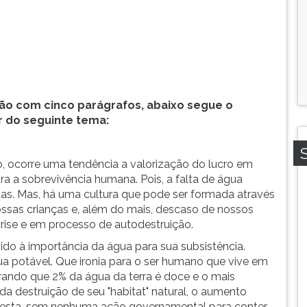
o com cinco parágrafos, abaixo segue o
 do seguinte tema:
, ocorre uma tendência a valorização do lucro em
ra a sobrevivência humana. Pois, a falta de água
das. Mas, há uma cultura que pode ser formada através
ssas crianças e, além do mais, descaso de nossos
rise e em processo de autodestruição.
o à importância da água para sua subsistência.
a potável. Que ironia para o ser humano que vive em
ndo que 2% da água da terra é doce e o mais
a destruição de seu "habitat" natural, o aumento
 resta, sem nenhuma ação governamental para conter