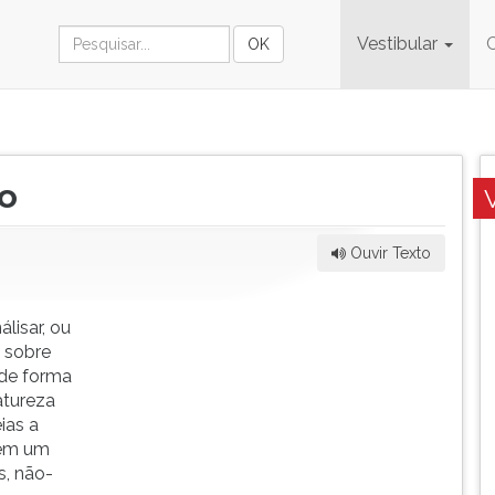
Vestibular
ão
Ouvir Texto
lisar, ou
 sobre
 de forma
atureza
ias a
 em um
s, não-