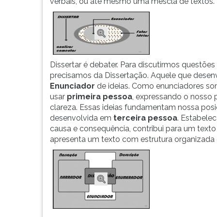
um
leitura
verbais, ou até mesmo uma mescla de textos.
determinado
pressione
assunto.
TAB
Pode
e
apresentar-
depois
se...
F.
Para
Dissertar é debater. Para discutirmos questõe
pausar
precisamos da Dissertação. Aquele que dese
a
Enunciador
de ideias. Como enunciadores so
leitura
usar
primeira pessoa
, expressando o nosso 
pressione
clareza. Essas ideias fundamentam nossa posiç
D
desenvolvida em
terceira pessoa
. Estabele
(primeira
causa e consequência, contribui para um texto 
tecla
apresenta um texto com estrutura organizada e
à
esquerda
do
F),
para
continuar
pressione