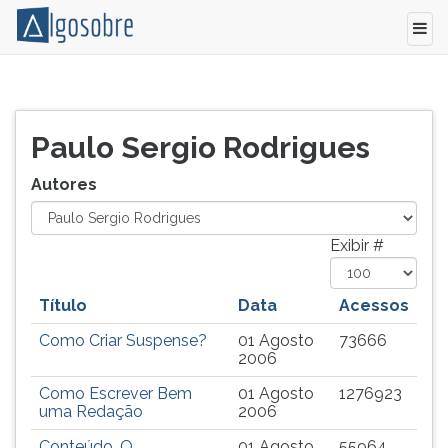
Relação
Pressione
de
TAB
todos
e
Paulo Sergio Rodrigues
os
depois
autores
F
Autores
e
para
colaboradores
ouvir
do
o
Exibir #
Algo
conteúdo
Sobre.
principal
Título
Data
Acessos
desta
tela.
Como Criar Suspense?
01 Agosto
73666
Para
2006
pular
Como Escrever Bem
01 Agosto
1276923
essa
uma Redação
2006
leitura
pressione
Conteúdo, O
01 Agosto
55964