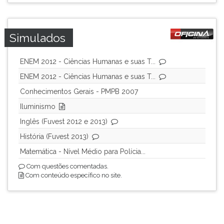
(primeira
tecla
à
Simulados
direita
do
F).
ENEM 2012 - Ciências Humanas e suas T...
Para
ENEM 2012 - Ciências Humanas e suas T...
ir
ao
Conhecimentos Gerais - PMPB 2007
menu
Iluminismo
principal
Inglês (Fuvest 2012 e 2013)
pressione
a
História (Fuvest 2013)
tecla
Matemática - Nível Médio para Polícia...
J
Com questões comentadas.
e
Com conteúdo específico no site.
depois
F.
Pressione
F
para