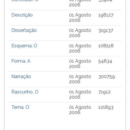
TAB
2006
e
Descrição
01 Agosto
198127
depois
2006
F.
Para
Dissertação
01 Agosto
319137
2006
pausar
a
Esquema, O
01 Agosto
108518
leitura
2006
pressione
Forma, A
01 Agosto
54834
D
2006
(primeira
tecla
Narração
01 Agosto
300759
à
2006
esquerda
Rascunho, O
01 Agosto
71912
do
2006
F),
para
Tema, O
01 Agosto
121893
2006
continuar
pressione
G