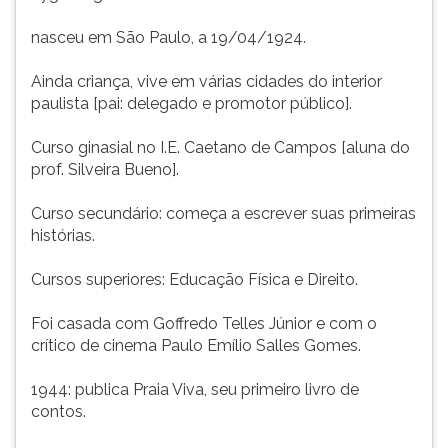
[aluna
(primeira
do
tecla
nasceu em São Paulo, a 19/04/1924.
prof.
à
Silveira
direita
Ainda criança, vive em várias cidades do interior
Bueno].
do
paulista [pai: delegado e promotor público].
Curso
F).
secundário:
Para
Curso ginasial no I.E. Caetano de Campos [aluna do
começa
ir
prof. Silveira Bueno].
a
ao
escrever
menu
Curso secundário: começa a escrever suas primeiras
suas
principal
histórias.
primeiras
pressione
histórias.
a
Cursos superiores: Educação Física e Direito.
Cursos
tecla
superio
J
Foi casada com Goffredo Telles Júnior e com o
e
crítico de cinema Paulo Emílio Salles Gomes.
depois
F.
1944: publica Praia Viva, seu primeiro livro de
Pressione
contos.
F
para