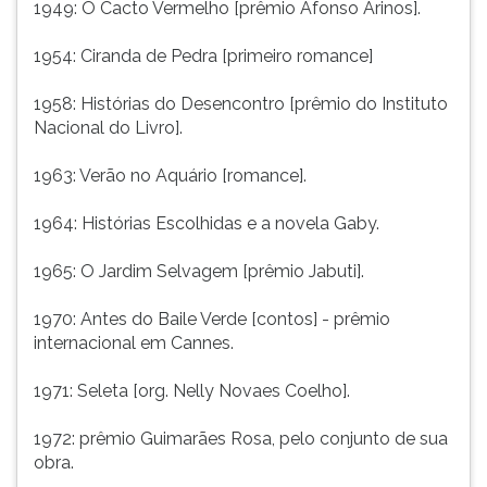
1949: O Cacto Vermelho [prêmio Afonso Arinos].
ouvir
essa
1954: Ciranda de Pedra [primeiro romance]
instrução
novamente.
1958: Histórias do Desencontro [prêmio do Instituto
Nacional do Livro].
1963: Verão no Aquário [romance].
1964: Histórias Escolhidas e a novela Gaby.
1965: O Jardim Selvagem [prêmio Jabuti].
1970: Antes do Baile Verde [contos] - prêmio
internacional em Cannes.
1971: Seleta [org. Nelly Novaes Coelho].
1972: prêmio Guimarães Rosa, pelo conjunto de sua
obra.