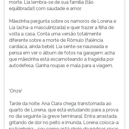
morte. Lia lembra-se de sua família [tão
equilibrada!] com saudade e amor.
Mãezinha pergunta sobre os namoros de Lorena e
Lia [acha-a masculinizada] e quer trazer a filha de
volta a casa. Conta uma versão totalmente
diferente sobre a morte de Rômulo [falência
cardíaca, ainda bebê]. Lia sente-se nauseada e
pensa em ver o álbum de fotos na garagem: acha
que mãezinha está escamoteando a tragédia por
autodefesa. Ganha roupas e mala para a viagem.
'Onze'
Tarde da noite. Ana Clara chega transtornada ao
quarto de Lorena, que está estudando para a prova
no dia seguinte [a greve terminara]. Entra arrastada,
gritando de dor no peito e imunda. Lorena coloca-a
na banheira - seu corpo está cheio de nódoas roxas