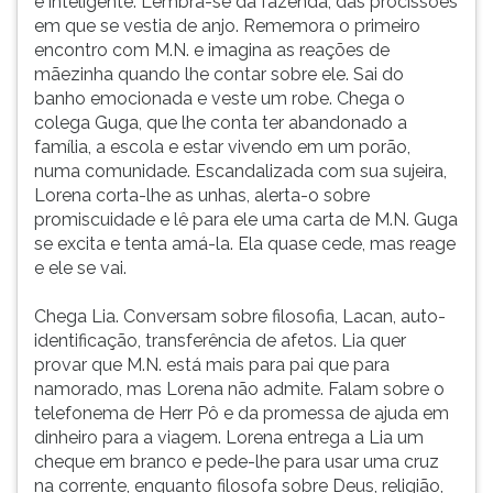
e inteligente. Lembra-se da fazenda, das procissões
em que se vestia de anjo. Rememora o primeiro
encontro com M.N. e imagina as reações de
mãezinha quando lhe contar sobre ele. Sai do
banho emocionada e veste um robe. Chega o
colega Guga, que lhe conta ter abandonado a
família, a escola e estar vivendo em um porão,
numa comunidade. Escandalizada com sua sujeira,
Lorena corta-lhe as unhas, alerta-o sobre
promiscuidade e lê para ele uma carta de M.N. Guga
se excita e tenta amá-la. Ela quase cede, mas reage
e ele se vai.
Chega Lia. Conversam sobre filosofia, Lacan, auto-
identificação, transferência de afetos. Lia quer
provar que M.N. está mais para pai que para
namorado, mas Lorena não admite. Falam sobre o
telefonema de Herr Pô e da promessa de ajuda em
dinheiro para a viagem. Lorena entrega a Lia um
cheque em branco e pede-lhe para usar uma cruz
na corrente, enquanto filosofa sobre Deus, religião,