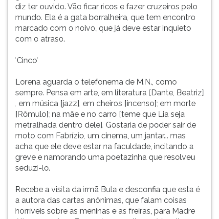
diz ter ouvido. Vão ficar ricos e fazer cruzeiros pelo
mundo. Ela é a gata borralheira, que tem encontro
marcado com o noivo, que já deve estar inquieto
com o atraso.
'Cinco'
Lorena aguarda o telefonema de M.N., como
sempre. Pensa em arte, em literatura [Dante, Beatriz]
, em música [jazz], em cheiros [incenso]; em morte
[Rômulo]; na mãe e no carro [teme que Lia seja
metralhada dentro dele]. Gostaria de poder sair de
moto com Fabrízio, um cinema, um jantar... mas
acha que ele deve estar na faculdade, incitando a
greve e namorando uma poetazinha que resolveu
seduzi-lo.
Recebe a visita da irmã Bula e desconfia que esta é
a autora das cartas anônimas, que falam coisas
horríveis sobre as meninas e as freiras, para Madre