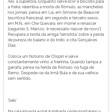
Alix, a superiora. Enquanto serve licor e biscoito para
a freira, relembra a morte de Rômulo, as manchetes
nos jornais; pensa em Lia, em Simone de Beauvoir
[escritora francesa], em segundo e terceiro sexos,
em M.N., em Che Guevara, em morrer e renascer
[segundo S. Marcos, 'é necessário nascer de novo'].
Recupera a teoria da amiga 'terrorista' sobre a perda
de pureza do baiano e do índio, e cita Gonçalves
Dias.
Coloca um Noturno de Chopin e serve
constantemente vinho à freirinha. Quando tampa a
garrafa, pensa na ferida de Rômulo, na fuga de
Remo. Despede-se da Irmã Bula e de sua velhice
sem sentido.
'Seis'
Na sala imunda e mal iluminada onde montaram o