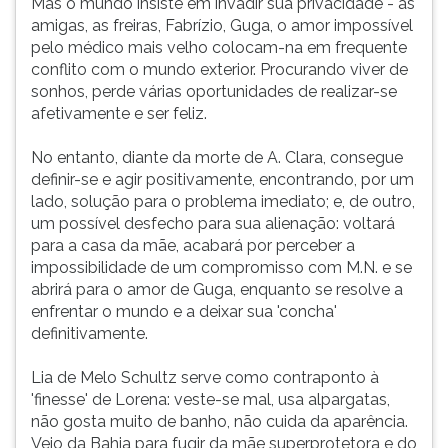
Mas o mundo insiste em invadir sua privacidade - as
amigas, as freiras, Fabrízio, Guga, o amor impossível
pelo médico mais velho colocam-na em frequente
conflito com o mundo exterior. Procurando viver de
sonhos, perde várias oportunidades de realizar-se
afetivamente e ser feliz.
No entanto, diante da morte de A. Clara, consegue
definir-se e agir positivamente, encontrando, por um
lado, solução para o problema imediato; e, de outro,
um possível desfecho para sua alienação: voltará
para a casa da mãe, acabará por perceber a
impossibilidade de um compromisso com M.N. e se
abrirá para o amor de Guga, enquanto se resolve a
enfrentar o mundo e a deixar sua 'concha'
definitivamente.
Lia de Melo Schultz serve como contraponto à
'finesse' de Lorena: veste-se mal, usa alpargatas,
não gosta muito de banho, não cuida da aparência.
Veio da Bahia para fugir da mãe superprotetora e do