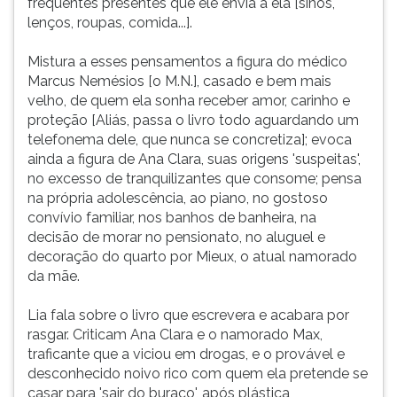
frequentes presentes que ele envia a ela [sinos,
lenços, roupas, comida...].
Mistura a esses pensamentos a figura do médico
Marcus Nemésios [o M.N.], casado e bem mais
velho, de quem ela sonha receber amor, carinho e
proteção [Aliás, passa o livro todo aguardando um
telefonema dele, que nunca se concretiza]; evoca
ainda a figura de Ana Clara, suas origens 'suspeitas',
no excesso de tranquilizantes que consome; pensa
na própria adolescência, ao piano, no gostoso
convívio familiar, nos banhos de banheira, na
decisão de morar no pensionato, no aluguel e
decoração do quarto por Mieux, o atual namorado
da mãe.
Lia fala sobre o livro que escrevera e acabara por
rasgar. Criticam Ana Clara e o namorado Max,
traficante que a viciou em drogas, e o provável e
desconhecido noivo rico com quem ela pretende se
casar para 'sair do buraco', após plástica