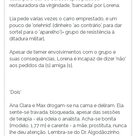
restauradora da virgindade, 'bancada' por Lorena.
Lia pede várias vezes o carro emprestado, e um
pouco de 'oriehnid' [dinheiro 'ao contrário', para dar
sorte] para o 'aparelho'[= grupo de resistência à
ditadura militar].
Apesar de temer envolvimentos com o grupo e
suas consequências, Lorena é incapaz de dizer 'não'
aos pedidos da [s] amiga [s].
'Dois'
Ana Clara e Max drogam-se na cama e deliram. Ela
sente-se travada, bloqueada, apesar das sessões
de terapia - ela odeia o analista. Acha-se bonita
[modelo, 1,77 m] e carente - a mãe, prostituta, nunca
lhe deu atenção. Lembra-se do Dr. Algodãozinho,