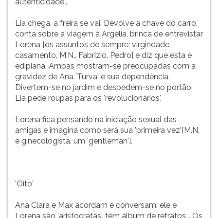
autenticidade...
Lia chega, a freira se vai. Devolve a chave do carro,
conta sobre a viagem à Argélia, brinca de entrevistar
Lorena [os assuntos de sempre: virgindade,
casamento, M.N., Fabrízio, Pedro] e diz que esta é
edipiana. Ambas mostram-se preocupadas com a
gravidez de Ana 'Turva' e sua dependência.
Divertem-se no jardim e despedem-se no portão.
Lia pede roupas para os 'revolucionários'.
Lorena fica pensando na iniciação sexual das
amigas e imagina como será sua 'primeira vez'[M.N.
é ginecologista, um 'gentleman'].
'Oito'
Ana Clara e Max acordam e conversam: ele e
Lorena são 'aristocratas', têm álbum de retratos... Os