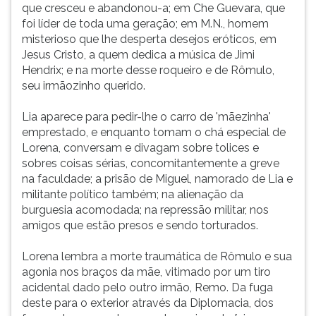
que cresceu e abandonou-a; em Che Guevara, que
foi líder de toda uma geração; em M.N., homem
misterioso que lhe desperta desejos eróticos, em
Jesus Cristo, a quem dedica a música de Jimi
Hendrix; e na morte desse roqueiro e de Rômulo,
seu irmãozinho querido.
Lia aparece para pedir-lhe o carro de 'mãezinha'
emprestado, e enquanto tomam o chá especial de
Lorena, conversam e divagam sobre tolices e
sobres coisas sérias, concomitantemente a greve
na faculdade; a prisão de Miguel, namorado de Lia e
militante político também; na alienação da
burguesia acomodada; na repressão militar, nos
amigos que estão presos e sendo torturados.
Lorena lembra a morte traumática de Rômulo e sua
agonia nos braços da mãe, vitimado por um tiro
acidental dado pelo outro irmão, Remo. Da fuga
deste para o exterior através da Diplomacia, dos