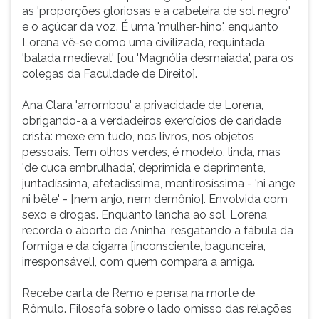
as 'proporções gloriosas e a cabeleira de sol negro'
e o açúcar da voz. É uma 'mulher-hino', enquanto
Lorena vê-se como uma civilizada, requintada
'balada medieval' [ou 'Magnólia desmaiada', para os
colegas da Faculdade de Direito].
Ana Clara 'arrombou' a privacidade de Lorena,
obrigando-a a verdadeiros exercícios de caridade
cristã: mexe em tudo, nos livros, nos objetos
pessoais. Tem olhos verdes, é modelo, linda, mas
'de cuca embrulhada', deprimida e deprimente,
juntadíssima, afetadíssima, mentirosíssima - 'ni ange
ni bête' - [nem anjo, nem demônio]. Envolvida com
sexo e drogas. Enquanto lancha ao sol, Lorena
recorda o aborto de Aninha, resgatando a fábula da
formiga e da cigarra [inconsciente, bagunceira,
irresponsável], com quem compara a amiga.
Recebe carta de Remo e pensa na morte de
Rômulo. Filosofa sobre o lado omisso das relações