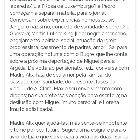
'aparelho', Lia ['Rosa de Luxemburgo'] e Pedro
começam a separar material para o jornal.
Conversam sobre experiências homossexuais;
Jango; o nazismo; conceito de santidade; sobre Che
Guevara; Martin Luther King [líder negro americano],
engajamento político-social, atuação da Igreja
progressista, casamento de padres, amor... Sai para
uma operação noturna com o Bugre, que lhe conta
sobre a próxima deportação de Miguel para a
Argélia. De volta ao pensionato, feliz, conversa com
Madre Alix: fala de seu amor pela família, do
passado com saudade, do presente [fases da
vida!...]; de A. Clara, Max e seu envolvimento com
drogas; na sua pretensa vocação para escritora; na
desilusão com Miguel [muito cerebral] e Lorena
[muito sofisticada].
Madre Alix quer ajudá-las, mas sente-se impotente
e teme por seu futuro. Sugere uma epígrafe para o
livro de Lia e que serve para a vida das duas: 'Sai da