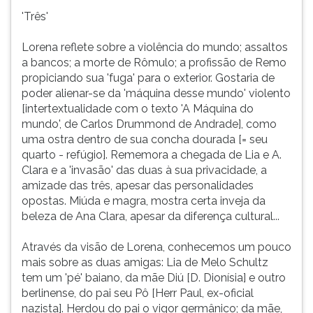
'Três'
Lorena reflete sobre a violência do mundo; assaltos
a bancos; a morte de Rômulo; a profissão de Remo
propiciando sua 'fuga' para o exterior. Gostaria de
poder alienar-se da 'máquina desse mundo' violento
[intertextualidade com o texto 'A Máquina do
mundo', de Carlos Drummond de Andrade], como
uma ostra dentro de sua concha dourada [= seu
quarto - refúgio]. Rememora a chegada de Lia e A.
Clara e a 'invasão' das duas à sua privacidade, a
amizade das três, apesar das personalidades
opostas. Miúda e magra, mostra certa inveja da
beleza de Ana Clara, apesar da diferença cultural...
Através da visão de Lorena, conhecemos um pouco
mais sobre as duas amigas: Lia de Melo Schultz
tem um 'pé' baiano, da mãe Diú [D. Dionísia] e outro
berlinense, do pai seu Pô [Herr Paul, ex-oficial
nazista]. Herdou do pai o vigor germânico; da mãe,