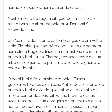
ouvir
narrador e personagem ocular da estória
essa
instrução
Neste momento faço a citação de uma síntese
novamente.
muito bem - elaborada pelo prof. Deneval S.
Azevedo Filho:
Um 'eu narrador ' conta as lembranças de um velho
índio Timbira que, também com status de narrador,
num clima trágico e lírico, narra a história do último
guerreiro tupi l-Juca-Pirama_ remanescente de sua
tribo em conjunto ao pai, um velho chefe guerreiro
cego e doente.
O herói tupi é feito prisioneiro pelos Timbiras,
guerreiros ferozes e canibais. Antes de ser morto, do
guerreiro tupi é exigido que entoe o seu canto de
morte, cantando seus leitos, sua bravura e suas
aventuras, pois a sua coragem de guerreiro e a sua
honra - acreditavam os Timbiras - passariam para