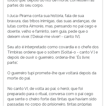
todos que, depois do rito de morte, comessem as
partes do seu corpo.
I-Juca-Pirama conta sua história, fala de sua
bravura, das tribos inimigas, das suas andanças, de
lutas contra Aimorés, mas, pensando no pai cego e
doente, velho e faminto, sem guia, pede que o
deixem viver. ['Deixai-me viver! - canto IV].
Seu ato é interpretado como covardia e o chefe dos
Timbiras ordene que o soltem [Soltai-o - canto V ] e
depois de ouvir o guerreiro, ordena-lhe: 'És livre;
parte.'.
O guerreiro tupi promete-lhe que voltará depois da
morte do pai.
No canto VI, de volta ao pai, o herói, que foi
preparado para o ritual, conversa com o pai cego
que sente o cheiro forte das tintas que haviam sido
passadas no corpo do prisioneiro, tintas próprias