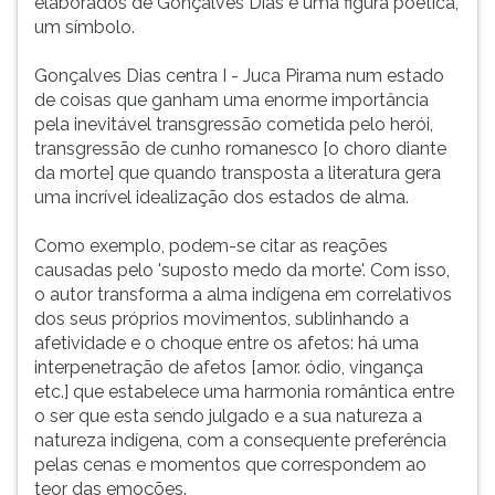
elaborados de Gonçalves Dias é uma figura poética,
um símbolo.
Gonçalves Dias centra I - Juca Pirama num estado
de coisas que ganham uma enorme importância
pela inevitável transgressão cometida pelo herói,
transgressão de cunho romanesco [o choro diante
da morte] que quando transposta a literatura gera
uma incrível idealização dos estados de alma.
Como exemplo, podem-se citar as reações
causadas pelo 'suposto medo da morte'. Com isso,
o autor transforma a alma indígena em correlativos
dos seus próprios movimentos, sublinhando a
afetividade e o choque entre os afetos: há uma
interpenetração de afetos [amor. ódio, vingança
etc.] que estabelece uma harmonia romântica entre
o ser que esta sendo julgado e a sua natureza a
natureza indígena, com a consequente preferência
pelas cenas e momentos que correspondem ao
teor das emoções.