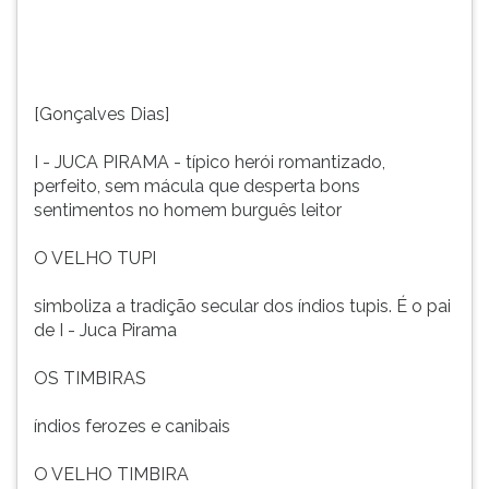
TIMBIRASíndios
(primeira
ferozes
tecla
e
à
canibaisO
direita
VELHO
do
[Gonçalves Dias]
TIMBIRAnarrador
F).
e
Para
I - JUCA PIRAMA - típico herói romantizado,
personagem
ir
perfeito, sem mácula que desperta bons
ocular
ao
sentimentos no homem burguês leitor
da
menu
estóriaNeste
principal
O VELHO TUPI
momento
pressione
faço
a
simboliza a tradição secular dos índios tupis. É o pai
a
tecla
de I - Juca Pirama
cita
J
e
OS TIMBIRAS
depois
F.
índios ferozes e canibais
Pressione
F
O VELHO TIMBIRA
para