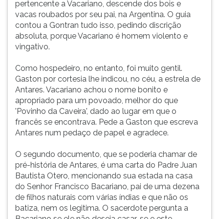
pertencente a Vacariano, descende dos bois e
contra
ouvir
vacas roubados por seu pai, na Argentina. O guia
a
essa
contou a Gontran tudo isso, pedindo discrição
acintosa
instrução
absoluta, porque Vacariano é homem violento e
omi
novamente.
vingativo.
Como hospedeiro, no entanto, foi muito gentil.
Gaston por cortesia lhe indicou, no céu, a estrela de
Antares. Vacariano achou o nome bonito e
apropriado para um povoado, melhor do que
'Povinho da Caveira', dado ao lugar em que o
francês se encontrava. Pede a Gaston que escreva
Antares num pedaço de papel e agradece.
O segundo documento, que se poderia chamar de
pré-história de Antares, é uma carta do Padre Juan
Bautista Otero, mencionando sua estada na casa
do Senhor Francisco Bacariano, pai de uma dezena
de filhos naturais com várias índias e que não os
batiza, nem os legitima. O sacerdote pergunta a
Bacariano se ele não deseja casar-se e este