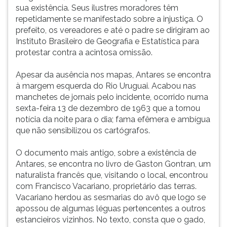
a
(primeira
sua existência. Seus ilustres moradores têm
injustiça.
tecla
repetidamente se manifestado sobre a injustiça. O
O
à
prefeito, os vereadores e até o padre se dirigiram ao
prefeito,
direita
Instituto Brasileiro de Geografia e Estatística para
os
do
protestar contra a acintosa omissão.
vereadores
F).
e
Para
Apesar da ausência nos mapas, Antares se encontra
até
ir
à margem esquerda do Rio Uruguai. Acabou nas
o
ao
manchetes de jornais pelo incidente, ocorrido numa
padre
menu
sexta-feira 13 de dezembro de 1963 que a tornou
se
principal
notícia da noite para o dia; fama efêmera e ambígua
dirigiram
pressione
que não sensibilizou os cartógrafos.
ao
a
Instituto
tecla
O documento mais antigo, sobre a existência de
Brasileiro
J
Antares, se encontra no livro de Gaston Gontran, um
de
e
naturalista francês que, visitando o local, encontrou
Geografia
depois
com Francisco Vacariano, proprietário das terras.
e
F.
Vacariano herdou as sesmarias do avô que logo se
Estatística
Pressione
apossou de algumas léguas pertencentes a outros
para
F
estancieiros vizinhos. No texto, consta que o gado,
protestar
para