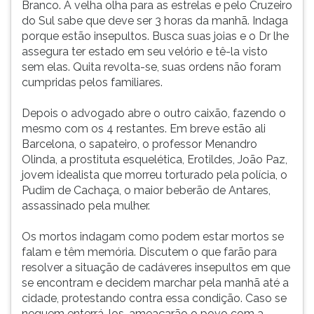
Branco. A velha olha para as estrelas e pelo Cruzeiro
do Sul sabe que deve ser 3 horas da manhã. Indaga
porque estão insepultos. Busca suas joias e o Dr lhe
assegura ter estado em seu velório e tê-la visto
sem elas. Quita revolta-se, suas ordens não foram
cumpridas pelos familiares.
Depois o advogado abre o outro caixão, fazendo o
mesmo com os 4 restantes. Em breve estão ali
Barcelona, o sapateiro, o professor Menandro
Olinda, a prostituta esquelética, Erotildes, João Paz,
jovem idealista que morreu torturado pela polícia, o
Pudim de Cachaça, o maior beberão de Antares,
assassinado pela mulher.
Os mortos indagam como podem estar mortos se
falam e têm memória. Discutem o que farão para
resolver a situação de cadáveres insepultos em que
se encontram e decidem marchar pela manhã até a
cidade, protestando contra essa condição. Caso se
neguem enterrá-los, ameaçarão o povo com a