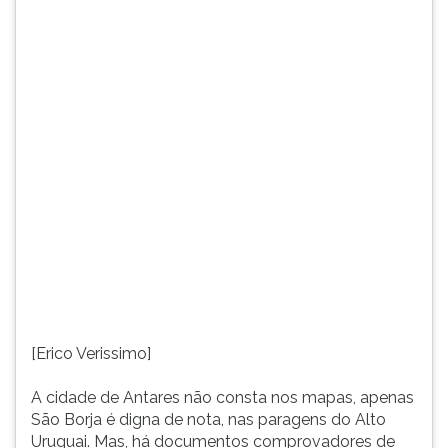
nas
TAB
paragens
e
do
depois
Alto
F.
Uruguai.
Para
Mas,
pausar
há
a
documentos
leitura
comprovadores
pressione
de
D
sua
(primeira
existência.
tecla
Seus
à
ilustres
esquerda
moradores
do
têm
F),
[Erico Verissimo]
repetidamente
para
se
continuar
A cidade de Antares não consta nos mapas, apenas
manifestado
pressione
São Borja é digna de nota, nas paragens do Alto
sobre
G
Uruguai. Mas, há documentos comprovadores de