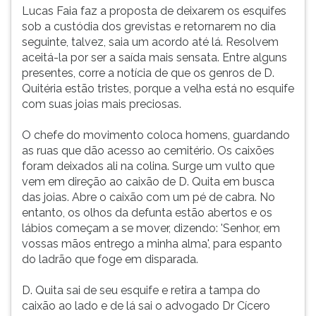
Lucas Faia faz a proposta de deixarem os esquifes
sob a custódia dos grevistas e retornarem no dia
seguinte, talvez, saia um acordo até lá. Resolvem
aceitá-la por ser a saída mais sensata. Entre alguns
presentes, corre a notícia de que os genros de D.
Quitéria estão tristes, porque a velha está no esquife
com suas joias mais preciosas.
O chefe do movimento coloca homens, guardando
as ruas que dão acesso ao cemitério. Os caixões
foram deixados ali na colina. Surge um vulto que
vem em direção ao caixão de D. Quita em busca
das joias. Abre o caixão com um pé de cabra. No
entanto, os olhos da defunta estão abertos e os
lábios começam a se mover, dizendo: 'Senhor, em
vossas mãos entrego a minha alma', para espanto
do ladrão que foge em disparada.
D. Quita sai de seu esquife e retira a tampa do
caixão ao lado e de lá sai o advogado Dr Cícero