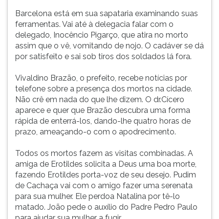
Barcelona está em sua sapataria examinando suas
ferramentas. Vai até à delegacia falar com o
delegado, Inocêncio Pigarço, que atira no morto
assim que o vê, vomitando de nojo. O cadáver se dá
por satisfeito e sai sob tiros dos soldados lá fora.
Vivaldino Brazão, o prefeito, recebe notícias por
telefone sobre a presença dos mortos na cidade.
Não crê em nada do que lhe dizem. O dr.Cícero
aparece e quer que Brazão descubra uma forma
rápida de enterrá-los, dando-lhe quatro horas de
prazo, ameaçando-o com o apodrecimento.
Todos os mortos fazem as visitas combinadas. A
amiga de Erotildes solicita a Deus uma boa morte,
fazendo Erotildes porta-voz de seu desejo. Pudim
de Cachaça vai com o amigo fazer uma serenata
para sua mulher. Ele perdoa Natalina por tê-lo
matado. João pede o auxílio do Padre Pedro Paulo
para ajudar sua mulher a fugir.