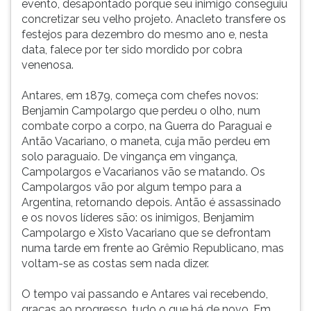
evento, desapontado porque seu inimigo conseguiu
concretizar seu velho projeto. Anacleto transfere os
festejos para dezembro do mesmo ano e, nesta
data, falece por ter sido mordido por cobra
venenosa.
Antares, em 1879, começa com chefes novos:
Benjamin Campolargo que perdeu o olho, num
combate corpo a corpo, na Guerra do Paraguai e
Antão Vacariano, o maneta, cuja mão perdeu em
solo paraguaio. De vingança em vingança,
Campolargos e Vacarianos vão se matando. Os
Campolargos vão por algum tempo para a
Argentina, retornando depois. Antão é assassinado
e os novos líderes são: os inimigos, Benjamim
Campolargo e Xisto Vacariano que se defrontam
numa tarde em frente ao Grêmio Republicano, mas
voltam-se as costas sem nada dizer.
O tempo vai passando e Antares vai recebendo,
graças ao progresso, tudo o que há de novo. Em