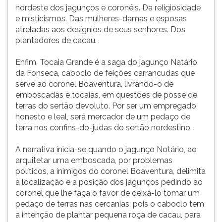
(primeira
nordeste dos jagunços e coronéis. Da religiosidade
tecla
e misticismos. Das mulheres-damas e esposas
à
atreladas aos desígnios de seus senhores. Dos
direita
plantadores de cacau.
do
F).
Enfim, Tocaia Grande é a saga do jagunço Natário
Para
da Fonseca, caboclo de feições carrancudas que
ir
serve ao coronel Boaventura, livrando-o de
ao
emboscadas e tocaias, em questões de posse de
menu
terras do sertão devoluto. Por ser um empregado
principal
honesto e leal, será mercador de um pedaço de
pressione
terra nos confins-do-judas do sertão nordestino.
a
tecla
A narrativa inicia-se quando o jagunço Notário, ao
J
arquitetar uma emboscada, por problemas
e
políticos, a inimigos do coronel Boaventura, delimita
depois
a localização e a posição dos jagunços pedindo ao
F.
coronel que lhe faça o favor de deixá-lo tomar um
Pressione
pedaço de terras nas cercanias; pois o caboclo tem
F
a intenção de plantar pequena roça de cacau, para
para