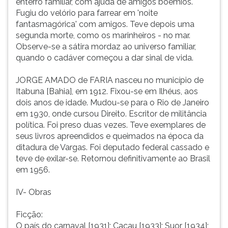
enterro familiar, com ajuda de amigos boêmios.
Fugiu do velório para farrear em 'noite
fantasmagórica' com amigos. Teve depois uma
segunda morte, como os marinheiros - no mar.
Observe-se a sátira mordaz ao universo familiar,
quando o cadáver começou a dar sinal de vida.
JORGE AMADO de FARIA nasceu no município de
Itabuna [Bahia], em 1912. Fixou-se em Ilhéus, aos
dois anos de idade. Mudou-se para o Rio de Janeiro
em 1930, onde cursou Direito. Escritor de militância
política. Foi preso duas vezes. Teve exemplares de
seus livros apreendidos e queimados na época da
ditadura de Vargas. Foi deputado federal cassado e
teve de exilar-se. Retornou definitivamente ao Brasil
em 1956.
IV- Obras
Ficção:
O país do carnaval [1931]; Cacau [1933]; Suor [1934];