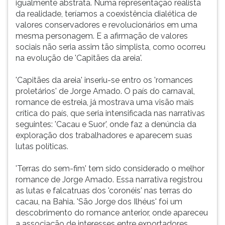
igualmente abstrata. Numa representação realista
da realidade, teríamos a coexistência dialética de
valores conservadores e revolucionários em uma
mesma personagem. E a afirmação de valores
sociais não seria assim tão simplista, como ocorreu
na evolução de 'Capitães da areia'.
'Capitães da areia' inseriu-se entro os 'romances
proletários' de Jorge Amado. O país do carnaval,
romance de estreia, já mostrava uma visão mais
crítica do país, que seria intensificada nas narrativas
seguintes: 'Cacau e Suor', onde faz a denúncia da
exploração dos trabalhadores e aparecem suas
lutas políticas.
'Terras do sem-fim' tem sido considerado o melhor
romance de Jorge Amado. Essa narrativa registrou
as lutas e falcatruas dos 'coronéis' nas terras do
cacau, na Bahia. 'São Jorge dos Ilhéus' foi um
descobrimento do romance anterior, onde apareceu
a associação de interesses entre exportadores