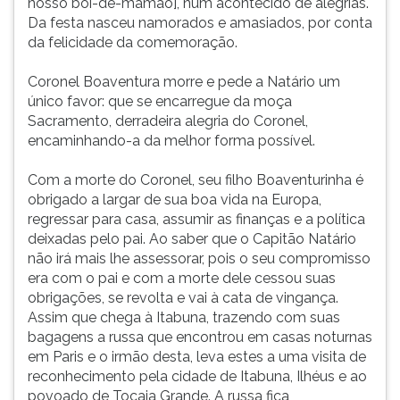
nosso boi-de-mamão], num acontecido de alegrias.
Da festa nasceu namorados e amasiados, por conta
da felicidade da comemoração.
Coronel Boaventura morre e pede a Natário um
único favor: que se encarregue da moça
Sacramento, derradeira alegria do Coronel,
encaminhando-a da melhor forma possível.
Com a morte do Coronel, seu filho Boaventurinha é
obrigado a largar de sua boa vida na Europa,
regressar para casa, assumir as finanças e a política
deixadas pelo pai. Ao saber que o Capitão Natário
não irá mais lhe assessorar, pois o seu compromisso
era com o pai e com a morte dele cessou suas
obrigações, se revolta e vai à cata de vingança.
Assim que chega à Itabuna, trazendo com suas
bagagens a russa que encontrou em casas noturnas
em Paris e o irmão desta, leva estes a uma visita de
reconhecimento pela cidade de Itabuna, Ilhéus e ao
povoado de Tocaia Grande. A russa fica