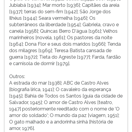
Jubiabá [1934]; Mar morto [1936]; Capitães da areia
[1937]; terras do sem-fim [1942]; São Jorge dos
Ilhéus [1944]; Seara vermelha [1946]; Os
subterrâneos da liberdade [1954]; Gabriela, cravo e
canela [1958]; Quincas Berro D'água [1961]; Velhos
marinheiros [novela, 1961]; Os pastores da noite
[1964]; Dona Flor e seus dois maridos [1966]; Tenda
dos milagres [1969]; Teresa Batista cansada de
guerra [1972]; Tieta do Agreste [1977]; Farda, fardão
e camisola de dormir [1979].
Outros:
A estrada do mar [1938]; ABC de Castro Alves
[biografia lírica, 1941]; O cavaleiro da esperança
[1945]; Bahia de Todos os Santos [guia da cidade de
Salvador, 1945]; O amor de Castro Alves [teatro,
1947] posteriormente reeditado com o nome de 'O
amor do soldado'; O mundo da paz [viagem, 1951];
O gato malhado e a andorinha sinhá [história de
amor, 1976].