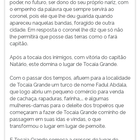
poder, no futuro, ser dono do seu próprio nariz, com
ouvir
o empenho da palavra que sempre servirá ao
essa
coronel, pois ele que lhe deu guarida quando
instrução
apareceu naquelas bandas, foragido de outra
novamente.
cidade. Em resposta o coronel lhe diz que só não
lhe permitirá que posse das terras como o fará
capitão.
Após a tocaia dos inimigos, com vitória do capitão
Natário, este domina o lugar de Tocaia Grande.
Com o passar dos tempos, afluem para a localidade
de Tocaia Grande um turco de nome Fadul Abdala,
que logo abriu um pequeno comércio para venda
de cachaça, rapaduras, farinha,... e algumas
mulheres-damas para o deleite dos tropeiros que
começaram a fazer de Tocaia Grande cominho de
passagem em suas idas e vindas, o que
transformou o lugar em lugar de pernoite.
E Tocaia Grande começa a crescer: de lugar de