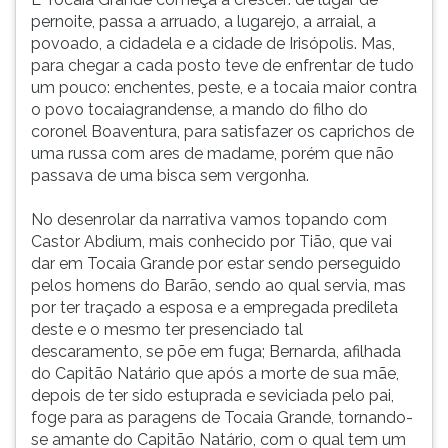
pernoite, passa a arruado, a lugarejo, a arraial, a
povoado, a cidadela e a cidade de Irisópolis. Mas,
para chegar a cada posto teve de enfrentar de tudo
um pouco: enchentes, peste, e a tocaia maior contra
o povo tocaiagrandense, a mando do filho do
coronel Boaventura, para satisfazer os caprichos de
uma russa com ares de madame, porém que não
passava de uma bisca sem vergonha.
No desenrolar da narrativa vamos topando com
Castor Abdium, mais conhecido por Tião, que vai
dar em Tocaia Grande por estar sendo perseguido
pelos homens do Barão, sendo ao qual servia, mas
por ter traçado a esposa e a empregada predileta
deste e o mesmo ter presenciado tal
descaramento, se põe em fuga; Bernarda, afilhada
do Capitão Natário que após a morte de sua mãe,
depois de ter sido estuprada e seviciada pelo pai,
foge para as paragens de Tocaia Grande, tornando-
se amante do Capitão Natário, com o qual tem um