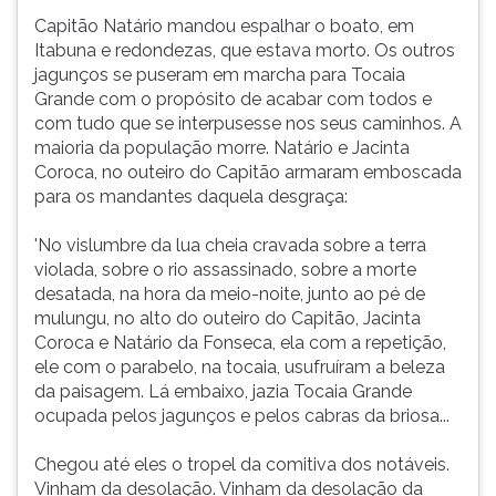
Capitão Natário mandou espalhar o boato, em
Itabuna e redondezas, que estava morto. Os outros
jagunços se puseram em marcha para Tocaia
Grande com o propósito de acabar com todos e
com tudo que se interpusesse nos seus caminhos. A
maioria da população morre. Natário e Jacinta
Coroca, no outeiro do Capitão armaram emboscada
para os mandantes daquela desgraça:
'No vislumbre da lua cheia cravada sobre a terra
violada, sobre o rio assassinado, sobre a morte
desatada, na hora da meio-noite, junto ao pé de
mulungu, no alto do outeiro do Capitão, Jacinta
Coroca e Natário da Fonseca, ela com a repetição,
ele com o parabelo, na tocaia, usufruíram a beleza
da paisagem. Lá embaixo, jazia Tocaia Grande
ocupada pelos jagunços e pelos cabras da briosa...
Chegou até eles o tropel da comitiva dos notáveis.
Vinham da desolação. Vinham da desolação da