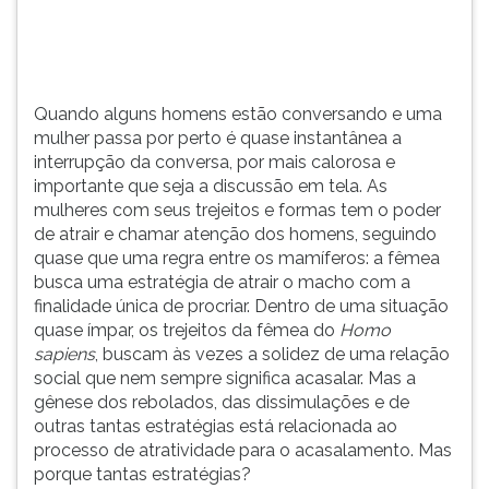
(primeira
tecla
à
direita
do
Quando alguns homens estão conversando e uma
F).
mulher passa por perto é quase instantânea a
Para
interrupção da conversa, por mais calorosa e
ir
importante que seja a discussão em tela. As
ao
mulheres com seus trejeitos e formas tem o poder
menu
de atrair e chamar atenção dos homens, seguindo
principal
quase que uma regra entre os mamíferos: a fêmea
pressione
busca uma estratégia de atrair o macho com a
a
finalidade única de procriar. Dentro de uma situação
tecla
quase ímpar, os trejeitos da fêmea do
Homo
J
sapiens
, buscam às vezes a solidez de uma relação
e
social que nem sempre significa acasalar. Mas a
depois
gênese dos rebolados, das dissimulações e de
F.
outras tantas estratégias está relacionada ao
Pressione
processo de atratividade para o acasalamento. Mas
F
porque tantas estratégias?
para