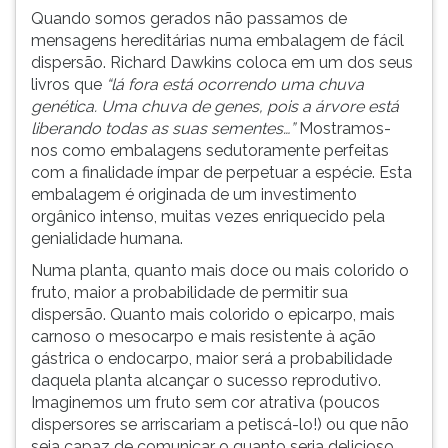
Quando somos gerados não passamos de
ouvir
mensagens hereditárias numa embalagem de fácil
essa
dispersão. Richard Dawkins coloca em um dos seus
instrução
livros que
“lá fora está ocorrendo uma chuva
novamente.
genética. Uma chuva de genes, pois a árvore está
liberando todas as suas sementes…”
Mostramos-
nos como embalagens sedutoramente perfeitas
com a finalidade ímpar de perpetuar a espécie. Esta
embalagem é originada de um investimento
orgânico intenso, muitas vezes enriquecido pela
genialidade humana.
Numa planta, quanto mais doce ou mais colorido o
fruto, maior a probabilidade de permitir sua
dispersão. Quanto mais colorido o epicarpo, mais
carnoso o mesocarpo e mais resistente à ação
gástrica o endocarpo, maior será a probabilidade
daquela planta alcançar o sucesso reprodutivo.
Imaginemos um fruto sem cor atrativa (poucos
dispersores se arriscariam a petiscá-lo!) ou que não
seja capaz de comunicar o quanto seria delicioso