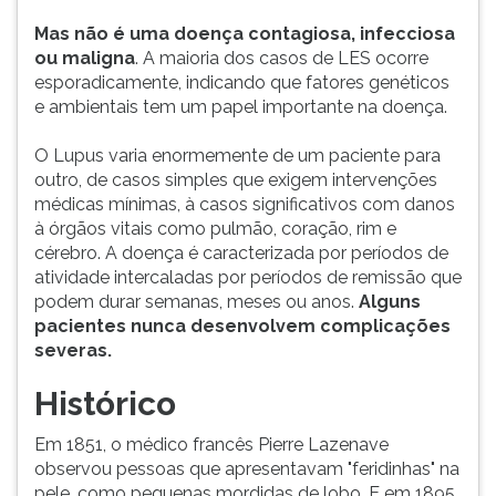
ouvir
Mas não é uma doença contagiosa, infecciosa
essa
ou maligna
. A maioria dos casos de LES ocorre
instrução
esporadicamente, indicando que fatores genéticos
novamente.
e ambientais tem um papel importante na doença.
O Lupus varia enormemente de um paciente para
outro, de casos simples que exigem intervenções
médicas mínimas, à casos significativos com danos
à órgãos vitais como pulmão, coração, rim e
cérebro. A doença é caracterizada por períodos de
atividade intercaladas por períodos de remissão que
podem durar semanas, meses ou anos.
Alguns
pacientes nunca desenvolvem complicações
severas.
Histórico
Em 1851, o médico francês Pierre Lazenave
observou pessoas que apresentavam "feridinhas" na
pele, como pequenas mordidas de lobo. E em 1895,