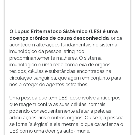
(primeira
tecla
à
direita
do
O Lupus Eritematoso Sistêmico (LES) é uma
F).
doença crônica de causa desconhecida
, onde
Para
acontecem alterações fundamentais no sistema
ir
imunológico da pessoa, atingindo
ao
predominantemente mulheres. O sistema
menu
imunológico é uma rede complexa de órgãos,
principal
tecidos, células e substâncias encontradas na
pressione
circulação sanguínea, que agem em conjunto para
a
nos proteger de agentes estranhos.
tecla
J
Uma pessoa que tem LES, desenvolve anticorpos
e
que reagem contra as suas células normais,
depois
podendo consequentemente afetar a pele, as
F.
articulações, rins e outros órgãos. Ou seja, a pessoa
Pressione
se torna "alérgica" a ela mesma, o que caracteriza o
F
LES como uma doença auto-imune.
para