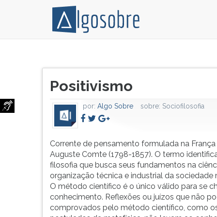
Corrente
Pressione
de
TAB
Título
pensamento
e
Positivismo
do
formulada
depois
artigo:
na
F
por:
Algo Sobre
sobre:
Sociofilosofia
França
para
por
ouvir
Auguste
o
Comte
conteúdo
Corrente de pensamento formulada na França
(1798-
principal
Auguste Comte (1798-1857). O termo identific
1857).
desta
filosofia que busca seus fundamentos na ciênc
O
tela.
organização técnica e industrial da sociedade
termo
Para
O método científico é o único válido para se c
identifica
pular
conhecimento. Reflexões ou juízos que não p
a
essa
comprovados pelo método científico, como o