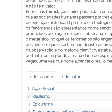
filosofia
leitura
postulados da metafísica, não levam ao conh
que
pressione
e não têm valor.
busca
TAB
Entre suas formulações principais, está a que 
seus
e
que as sociedades humanas passam por três e
fundamentos
depois
de evolução histórica. O primeiro é o teológico
na
F.
os fenômenos são apresentados como sendo
ciência
Para
produzidos pela ação de seres sobrenaturais 
e
pausar
o metafísico, no qual os fenômenos são engend
na
a
positivo, em que o ser humano desiste de proc
organização
leitura
da observação e do método científico, estabele
técnica
pressione
portanto, corresponde à maturidade do espír
e
D
vagas, uma vez que pode alcançar o real, o cer
industrial
(primeira
da
tecla
+ do assunto
+ do autor
sociedade
à
moderna.
esquerda
1.
O
do
Ação Social
método
F),
2.
Idealismo
científico
para
3.
Epicurismo
é
continuar
o
pressione
4.
Ritos corporais entre os Nacirema