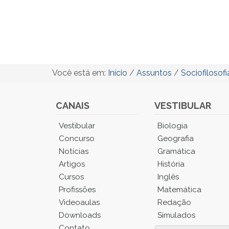
Você está em:
Início
/
Assuntos
/
Sociofilosofi
CANAIS
VESTIBULAR
Você
Vestibular
Biologia
está
Concurso
Geografia
no
Notícias
Gramática
Menu
Artigos
História
Principal.
Cursos
Inglês
Pressione
TAB
Profissões
Matemática
e
Videoaulas
Redação
depois
Downloads
Simulados
F
Contato