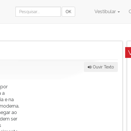
Vestibular
Ouvir Texto
 por
a a
ia e na
 moderna.
hegar ao
odem ser
s