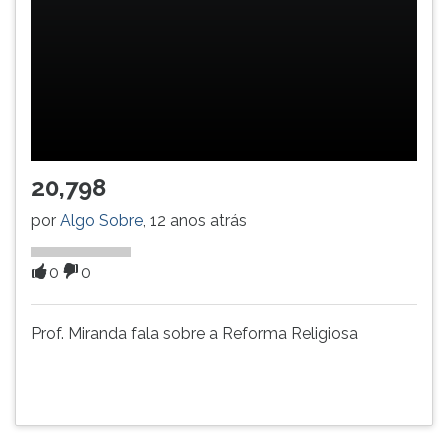
(primeira
tecla
à
direita
do
F).
Para
ir
20,798
ao
menu
por
Algo Sobre
, 12 anos atrás
principal
pressione
a
0
0
tecla
J
Prof. Miranda fala sobre a Reforma Religiosa
e
depois
F.
Pressione
F
para