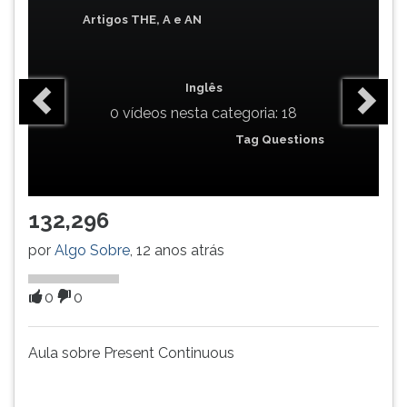
(primeira
Artigos THE, A e AN
tecla
à
direita
do
Inglês
F).
0 vídeos nesta categoria: 18
Para
Tag Questions
ir
ao
menu
principal
132,296
pressione
a
por
Algo Sobre
, 12 anos atrás
tecla
J
0
0
e
depois
F.
Aula sobre Present Continuous
Pressione
F
para