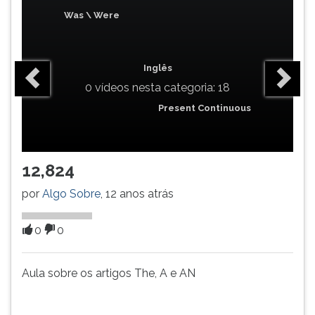
(primeira
Was \ Were
tecla
à
direita
do
Inglês
F).
0 vídeos nesta categoria: 18
Para
Present Continuous
ir
ao
menu
principal
12,824
pressione
a
por
Algo Sobre
, 12 anos atrás
tecla
J
0
0
e
depois
F.
Aula sobre os artigos The, A e AN
Pressione
F
para