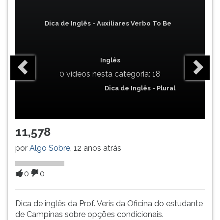
(primeira
tecla
Dica de Inglês - Auxiliares Verbo To Be
à
direita
do
F).
Inglês
Para
0 vídeos nesta categoria: 18
ir
Dica de Inglês - Plural
ao
menu
principal
pressione
11,578
a
tecla
por
Algo Sobre
, 12 anos atrás
J
e
0
0
depois
F.
Pressione
Dica de inglês da Prof. Veris da Oficina do estudante
F
de Campinas sobre opções condicionais.
para