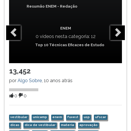
(primeira
Resumão ENEM - Redação
tecla
à
direita
do
ENEM
F).
0 vídeos nesta categoria: 12
Para
Top 10 Técnicas Eficazes de Estudo
ir
ao
menu
principal
13,452
pressione
a
por
Algo Sobre
, 10 anos atrás
tecla
J
0
0
e
depois
F.
vestibular
unicamp
enem
fuvest
usp
ufscar
Pressione
F
dicas
dica de vestibular
materia
aprovação
para