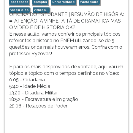
professor
campus
universidade
faculdade
ouvir
video dica
videoa...
essa
OFICINA DO ESTUDANTE | RESUMÃO DE HISÓRIA:
instrução
➨ ATENÇÃO! A VINHETA TÁ DE GRAMÁTICA MAS
novamente.
O VÍDEO É DE HISTÓRIA OK?
E nesse aulão, vamos conferir os principais tópicos
referentes a história no ENEM utilizando-se de 5
questões onde mais houveram erros. Confira com o
professor Ryzovas!
E para os mais desprovidos de vontade, aqui vai um
tópico a tópico com o tempos certinhos no vídeo:
0:05 - Cidadania
5:40 - Idade Média
13:20 - Ditadura Militar
18:52 - Escravatura e Imigração
25:06 - Relações de Poder