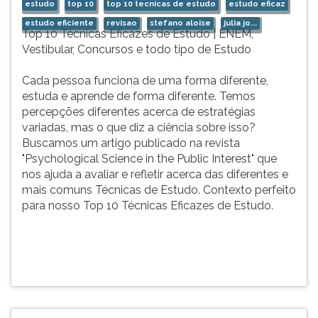
estudo
top 10
top 10 tecnicas de estudo
estudo eficaz
ouvir
estudo eficiente
revisao
stefano aloise
julia jo...
essa
Top 10 Técnicas Eficazes de Estudo | ENEM,
instrução
Vestibular, Concursos e todo tipo de Estudo
novamente.
Cada pessoa funciona de uma forma diferente,
estuda e aprende de forma diferente. Temos
percepções diferentes acerca de estratégias
variadas, mas o que diz a ciência sobre isso?
Buscamos um artigo publicado na revista
"Psychological Science in the Public Interest" que
nos ajuda a avaliar e refletir acerca das diferentes e
mais comuns Técnicas de Estudo. Contexto perfeito
para nosso Top 10 Técnicas Eficazes de Estudo.