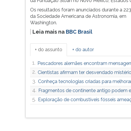
leitura
da Fundação Sloan no Novo México, Estados 
pressione
Os resultados foram anunciados durante a 223
TAB
da Sociedade Americana de Astronomia, em
e
Washington.
depois
Leia mais na
BBC Brasil
F.
Para
pausar
+ do assunto
+ do autor
a
leitura
1.
Pescadores alemães encontram mensagem
pressione
D
2.
Cientistas afirmam ter desvendado mistéri
(primeira
3.
Conheça tecnologias criadas para melhora
tecla
4.
à
Fragmentos de continente antigo podem e
esquerda
5.
Exploração de combustíveis fósseis ameaç
do
F),
para
continuar
pressione