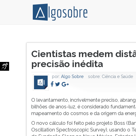
Cientistas
Pressione
mediram
TAB
Título
as
e
Cientistas medem distâ
do
distâncias
depois
artigo:
precisão inédita
entre
F
galáxias
para
no
ouvir
por:
Algo Sobre
sobre:
Ciência e Saúde
universo
o
com
conteúdo
precisão
principal
O levantamento, incrivelmente preciso, abran
inédita
desta
bilhões de anos-luz, é considerado fundament
de
tela.
mapeamento do cosmos e da origem da energi
99%
Para
pular
O novo cálculo foi feito pelo projeto Boss (Ba
essa
Oscillation Spectroscopic Survey), usando o T