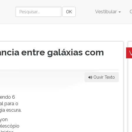
Vestibular
ncia entre galáxias com
Ouvir Texto
gendo 6
al para o
a escura.
ryon
elescópio