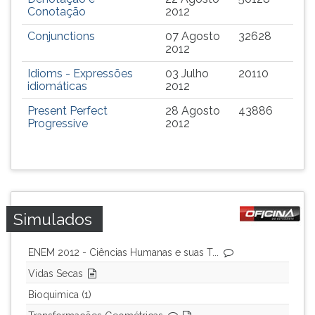
TAB
Conotação
2012
e
Conjunctions
07 Agosto
32628
depois
2012
F.
Para
Idioms - Expressões
03 Julho
20110
idiomáticas
2012
pausar
a
Present Perfect
28 Agosto
43886
leitura
Progressive
2012
pressione
D
(primeira
tecla
à
esquerda
Simulados
do
F),
ENEM 2012 - Ciências Humanas e suas T...
para
continuar
Vidas Secas
pressione
Bioquimica (1)
G