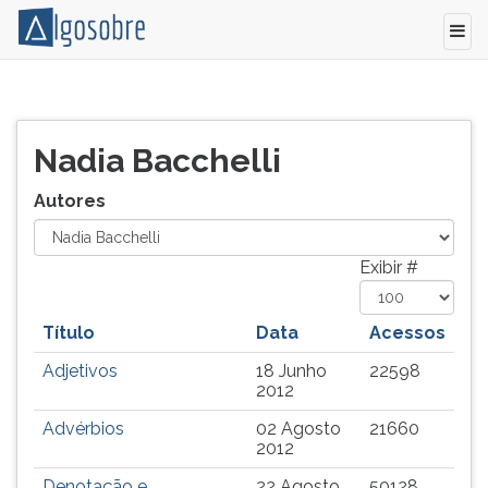
Relação
Pressione
de
TAB
todos
e
Nadia Bacchelli
os
depois
autores
F
Autores
e
para
colaboradores
ouvir
do
o
Exibir #
Algo
conteúdo
Sobre.
principal
Título
Data
Acessos
desta
tela.
Adjetivos
18 Junho
22598
Para
2012
pular
Advérbios
02 Agosto
21660
essa
2012
leitura
pressione
Denotação e
22 Agosto
50128