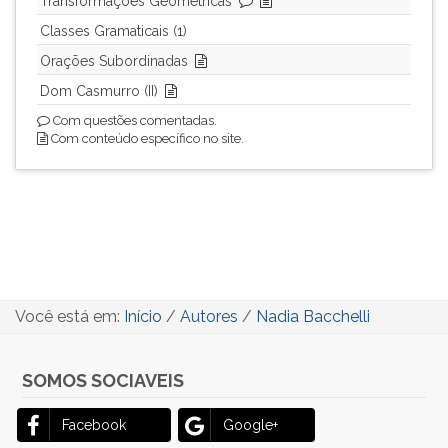
Transformações Geométricas
(primeira
tecla
Classes Gramaticais (1)
à
Orações Subordinadas
direita
Dom Casmurro (II)
do
F).
Com questões comentadas.
Para
Com conteúdo específico no site.
ir
ao
menu
principal
pressione
a
tecla
J
Você está em:
Início
/
Autores
/
Nadia Bacchelli
e
depois
SOMOS SOCIAVEIS
F.
Pressione
F
Facebook
Google+
para