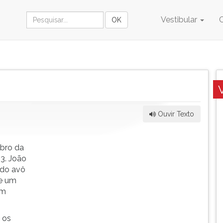
Vestibular
Ouvir Texto
bro da
3. João
 do avô
de um
em
 os