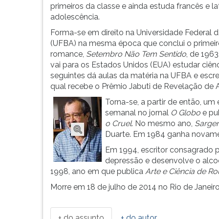
Osório
leitura
primeiros da classe e ainda estuda francês e la
Pimentel
pressione
adolescência.
Ribeiro
TAB
Forma-se em direito na Universidade Federal d
nasce
e
(UFBA) na mesma época que conclui o primeir
na
depois
romance,
Setembro Não Tem Sentido
, de 196
casa
F.
vai para os Estados Unidos (EUA) estudar ciênci
...
Para
seguintes dá aulas da matéria na UFBA e esc
pausar
qual recebe o Prêmio Jabuti de Revelação de A
a
leitura
Torna-se, a partir de então, um
pressione
semanal no jornal
O Globo
e pub
D
o Cruel
. No mesmo ano,
Sargen
(primeira
Duarte. Em 1984 ganha novame
tecla
Em 1994, escritor consagrado 
à
depressão e desenvolve o alco
esquerda
1998, ano em que publica
Arte e Ciência de Ro
do
F),
Morre em 18 de julho de 2014 no Rio de Janeir
para
continuar
pressione
+ do assunto
+ do autor