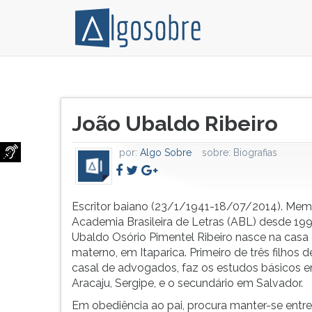
Escritor
Pressione
baiano
TAB
Título
(23/1/1941-
e
João Ubaldo Ribeiro
do
18/07/2014).
depois
artigo:
Membro
F
por:
Algo Sobre
sobre:
Biografias
da
para
Academia
ouvir
Brasileira
o
de
conteúdo
Escritor baiano (23/1/1941-18/07/2014). Mem
Letras
principal
Academia Brasileira de Letras (ABL) desde 199
(ABL)
desta
Ubaldo Osório Pimentel Ribeiro nasce na casa
desde
tela.
materno, em Itaparica. Primeiro de três filhos 
1993.
Para
casal de advogados, faz os estudos básicos 
João
pular
Aracaju, Sergipe, e o secundário em Salvador.
Ubaldo
essa
Em obediência ao pai, procura manter-se entre