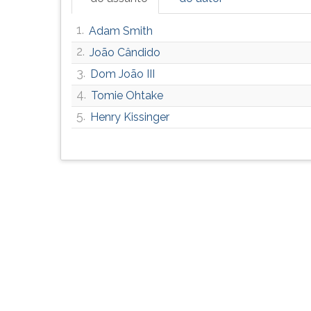
G
(primeira
1.
Adam Smith
tecla
2.
João Cândido
à
direita
3.
Dom João III
do
4.
Tomie Ohtake
F).
5.
Henry Kissinger
Para
ir
ao
menu
principal
pressione
a
tecla
J
e
depois
F.
Pressione