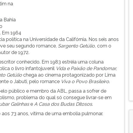
tim na
a Bahia
o
3. Em 1964
a política na Universidade da Califórnia. Nos seis anos
reve seu segundo romance,
Sargento Getúlio,
com o
utor de 1972.
 escritor conhecido. Em 1983 estréia uma coluna
lica o livro infantojuvenil
Vida e Paixão de Pandomar,
to Getúlio
chega ao cinema protagonizado por Lima
nte o Jabuti, pelo romance
Viva o Povo Brasileiro
.
pelo público e membro da ABL, passa a sofrer de
olismo, problema do qual só consegue livrar-se em
ubar Galinhas
e
A Casa dos Budas Ditosos
.
o aos 73 anos, vítima de uma embolia pulmonar.