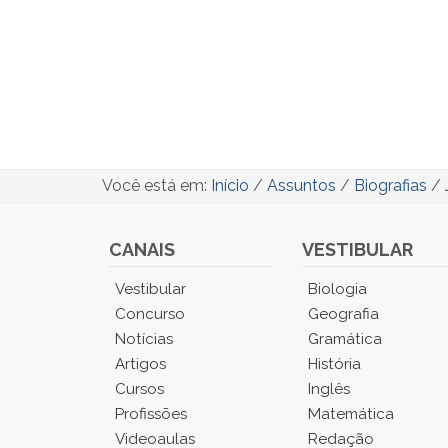
Você está em:
Início
/
Assuntos
/
Biografias
/
CANAIS
VESTIBULAR
Você
Vestibular
Biologia
está
Concurso
Geografia
no
Notícias
Gramática
Menu
Artigos
História
Principal.
Cursos
Inglês
Pressione
TAB
Profissões
Matemática
e
Videoaulas
Redação