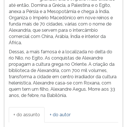
até então. Domina a Grécia, a Palestina e o Egito,
ouvir
anexa a Pérsia e a Mesopotâmia e chega à Índia.
essa
Organiza o Império Macedônico em nove reinos e
instrução
funda mais de 70 cidades, várias com o nome de
novamente.
Alexandria, que servem para o intercâmbio
comercial com China, Arábia, Índia e interior da
África.
Dessas, a mais famosa é a localizada no delta do
rio Nilo, no Egito. As conquistas de Alexandre
propagam a cultura grega no Oriente. A criação da
biblioteca de Alexandria, com 700 mil volumes,
transforma a cidade em centro irradiador da cultura
helenística. Alexandre casa-se com Roxana, com
quem tem um filho, Alexandre Aegus. Morre aos 33
anos, de febre, na Babilônia.
+ do assunto
+ do autor