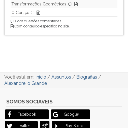
Transformações Geométricas
O Cortiço (II)
Com questões comentadas.
Com conteúdo específico no site.
Você está em:
Início
/
Assuntos
/
Biografias
/
Alexandre, o Grande
SOMOS SOCIAVEIS
Facebook
Google+
Twitter
Play Store