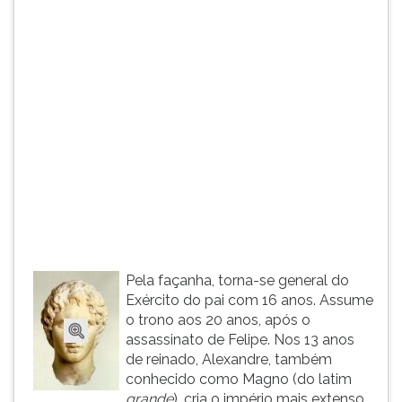
(primeira
tecla
à
direita
do
F).
Para
ir
ao
menu
principal
pressione
a
tecla
Pela façanha, torna-se general do
J
Exército do pai com 16 anos. Assume
e
o trono aos 20 anos, após o
depois
assassinato de Felipe. Nos 13 anos
F.
de reinado, Alexandre, também
Pressione
conhecido como Magno (do latim
F
grande
), cria o império mais extenso
para