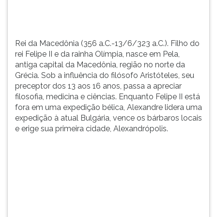
Pela,
TAB
antiga
e
capital
depois
da
F.
Rei da Macedônia (356 a.C.-13/6/323 a.C.). Filho do
Macedônia,
Para
rei Felipe II e da rainha Olímpia, nasce em Pela,
...
pausar
antiga capital da Macedônia, região no norte da
a
Grécia. Sob a influência do filósofo Aristóteles, seu
leitura
preceptor dos 13 aos 16 anos, passa a apreciar
pressione
filosofia, medicina e ciências. Enquanto Felipe II está
D
fora em uma expedição bélica, Alexandre lidera uma
(primeira
expedição à atual Bulgária, vence os bárbaros locais
tecla
e erige sua primeira cidade, Alexandrópolis.
à
esquerda
do
F),
para
continuar
pressione
G