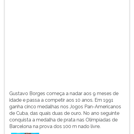
(primeira
tecla
à
direita
do
F).
Para
ir
ao
menu
principal
pressione
a
tecla
Gustavo Borges começa a nadar aos 9 meses de
J
idade e passa a competir aos 10 anos. Em 1991
e
ganha cinco medalhas nos Jogos Pan-Americanos
depois
de Cuba, das quais duas de ouro. No ano seguinte
F.
conquista a medalha de prata nas Olimpíadas de
Pressione
Barcelona na prova dos 100 m nado livre.
F
para