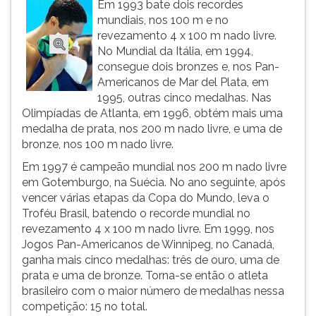
Em 1993 bate dois recordes
ouvir
mundiais, nos 100 m e no
essa
revezamento 4 x 100 m nado livre.
instrução
No Mundial da Itália, em 1994,
novamente.
consegue dois bronzes e, nos Pan-
Americanos de Mar del Plata, em
1995, outras cinco medalhas. Nas
Olimpíadas de Atlanta, em 1996, obtém mais uma
medalha de prata, nos 200 m nado livre, e uma de
bronze, nos 100 m nado livre.
Em 1997 é campeão mundial nos 200 m nado livre
em Gotemburgo, na Suécia. No ano seguinte, após
vencer várias etapas da Copa do Mundo, leva o
Troféu Brasil, batendo o recorde mundial no
revezamento 4 x 100 m nado livre. Em 1999, nos
Jogos Pan-Americanos de Winnipeg, no Canadá,
ganha mais cinco medalhas: três de ouro, uma de
prata e uma de bronze. Torna-se então o atleta
brasileiro com o maior número de medalhas nessa
competição: 15 no total.