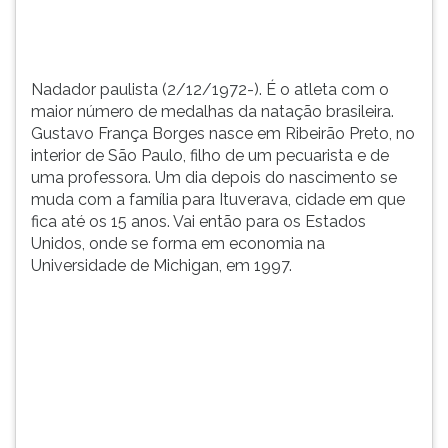
Borg...
TAB
e
depois
F.
Nadador paulista (2/12/1972-). É o atleta com o
Para
maior número de medalhas da natação brasileira.
pausar
Gustavo França Borges nasce em Ribeirão Preto, no
a
interior de São Paulo, filho de um pecuarista e de
leitura
uma professora. Um dia depois do nascimento se
pressione
muda com a família para Ituverava, cidade em que
D
fica até os 15 anos. Vai então para os Estados
(primeira
Unidos, onde se forma em economia na
tecla
Universidade de Michigan, em 1997.
à
esquerda
do
F),
para
continuar
pressione
G