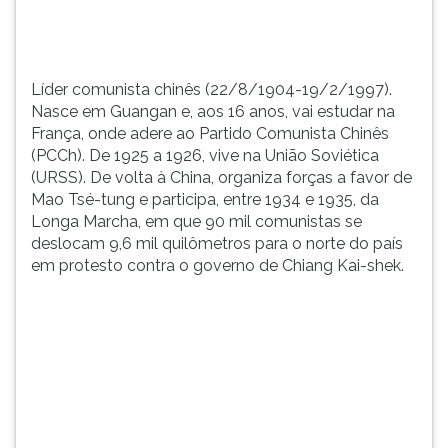
adere
TAB
ao
e
Partido
depois
Comuni...
F.
Líder comunista chinês (22/8/1904-19/2/1997).
Para
Nasce em Guangan e, aos 16 anos, vai estudar na
pausar
França, onde adere ao Partido Comunista Chinês
a
(PCCh). De 1925 a 1926, vive na União Soviética
leitura
(URSS). De volta à China, organiza forças a favor de
pressione
Mao Tsé-tung e participa, entre 1934 e 1935, da
D
Longa Marcha, em que 90 mil comunistas se
(primeira
deslocam 9,6 mil quilômetros para o norte do país
tecla
em protesto contra o governo de Chiang Kai-shek.
à
esquerda
do
F),
para
continuar
pressione
G