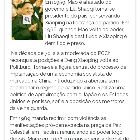
Em 1959, Mao é afastado do
ouvir
governo e Liu Shaoqi torna-se
essa
presidente do país, conservando
instrução
Xiaoping na liderança do partido. Em
novamente.
1966, quando Mao volta ao poder,
Liu Shaoqi é destituído e Xiaoping é
demitido e preso.
Na década de 70, a ala moderada do PCCh
reconquista posições e Deng Xiaoping volta ao
Politburo. Torna-se a figura central do processo de
implantação de uma economia socialista de
mercado na China, introduzindo a abertura sem
abandonar o regime de partido único. Realiza uma
política de aproximação com o Japão e os Estados
Unidos e, por isso, sofre a oposição dos membros
da velha guarda.
Em 1989 manda reprimir com violência as
manifestações pró-democracia na praça da Paz
Celestial, em Pequim, renunciando ao poder logo
depois. Morre em 1997 em consequência de mal de