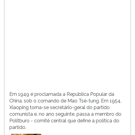
(primeira
tecla
à
direita
do
F).
Para
ir
ao
menu
principal
pressione
a
tecla
Em 1949 é proclamada a República Popular da
J
China, sob o comando de Mao Tsé-tung. Em 1954,
e
Xiaoping torna-se secretário-geral do partido
depois
comunista e, no ano seguinte, passa a membro do
F.
Politburo - comitê central que define a política do
Pressione
partido.
F
para