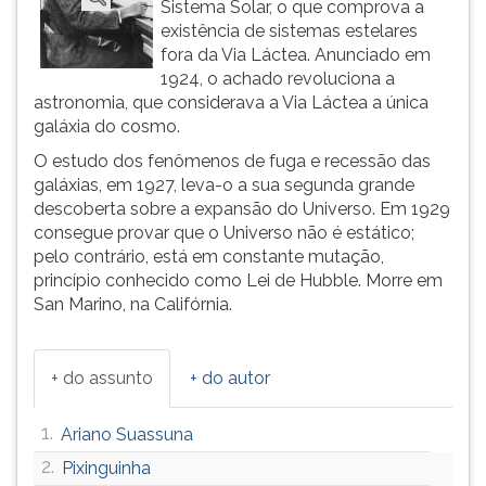
Sistema Solar, o que comprova a
ouvir
existência de sistemas estelares
essa
fora da Via Láctea. Anunciado em
instrução
1924, o achado revoluciona a
novamente.
astronomia, que considerava a Via Láctea a única
galáxia do cosmo.
O estudo dos fenômenos de fuga e recessão das
galáxias, em 1927, leva-o a sua segunda grande
descoberta sobre a expansão do Universo. Em 1929
consegue provar que o Universo não é estático;
pelo contrário, está em constante mutação,
princípio conhecido como Lei de Hubble. Morre em
San Marino, na Califórnia.
+ do assunto
+ do autor
1.
Ariano Suassuna
2.
Pixinguinha