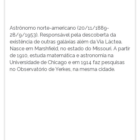
TAB
e
depois
F.
Astrônomo norte-americano (20/11/1889-
Para
28/9/1953). Responsável pela descoberta da
pausar
existência de outras galáxias além da Via Láctea.
a
Nasce em Marshfield, no estado do Missouri. A partir
leitura
de 1910, estuda matemática e astronomia na
pressione
Universidade de Chicago e em 1914 faz pesquisas
D
no Observatório de Yerkes, na mesma cidade.
(primeira
tecla
à
esquerda
do
F),
para
continuar
pressione
G