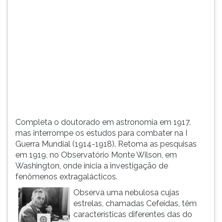
(primeira
tecla
à
direita
do
F).
Para
ir
ao
menu
principal
Completa o doutorado em astronomia em 1917,
pressione
mas interrompe os estudos para combater na I
a
Guerra Mundial (1914-1918). Retoma as pesquisas
tecla
em 1919, no Observatório Monte Wilson, em
J
Washington, onde inicia a investigação de
e
fenômenos extragalácticos.
depois
F.
Observa uma nebulosa cujas
Pressione
estrelas, chamadas Cefeidas, têm
F
características diferentes das do
para