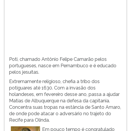
(primeira
tecla
à
direita
do
F).
Para
ir
ao
Poti, chamado Antônio Felipe Camarão pelos
menu
portugueses, nasce em Pernambuco e é educado
principal
pelos jesuítas.
pressione
a
Extremamente religioso, chefia a tribo dos
tecla
potiguares até 1630. Com a invasão dos
J
holandeses, em fevereiro desse ano, passa a ajudar
e
Matias de Albuquerque na defesa da capitania.
depois
Concentra suas tropas na estância de Santo Amaro,
F.
de onde pode atacar o adversário no trajeto do
Pressione
Recife para Olinda.
F
Em pouco tempo é congratulado
para