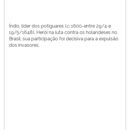
Brasil,
TAB
sua
e
participaç...
depois
F.
Índio, líder dos potiguares (
c
. 1600-entre 29/4 e
Para
19/5/1648). Herói na luta contra os holandeses no
pausar
Brasil, sua participação foi decisiva para a expulsão
a
dos invasores.
leitura
pressione
D
(primeira
tecla
à
esquerda
do
F),
para
continuar
pressione
G