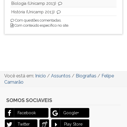
Biologia (Unicamp 2013)
História (Unicamp 2013)
Com questões comentadas.
Com conteúdo específico no site.
Você está em:
Início
/
Assuntos
/
Biografias
/
Felipe
Camarão
SOMOS SOCIAVEIS
Facebook
Google+
Twitter
Play Store