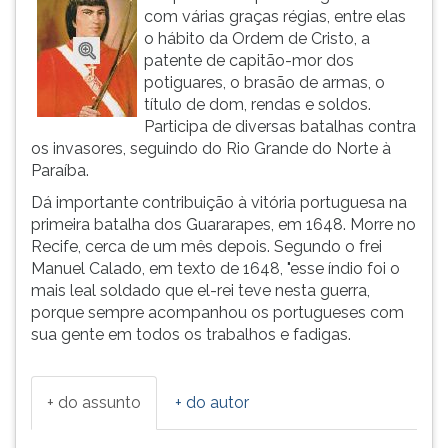
com várias graças régias, entre elas
ouvir
o hábito da Ordem de Cristo, a
essa
patente de capitão-mor dos
instrução
potiguares, o brasão de armas, o
novamente.
título de dom, rendas e soldos.
Participa de diversas batalhas contra
os invasores, seguindo do Rio Grande do Norte à
Paraíba.
Dá importante contribuição à vitória portuguesa na
primeira batalha dos Guararapes, em 1648. Morre no
Recife, cerca de um mês depois. Segundo o frei
Manuel Calado, em texto de 1648, "esse índio foi o
mais leal soldado que el-rei teve nesta guerra,
porque sempre acompanhou os portugueses com
sua gente em todos os trabalhos e fadigas.
+ do assunto
+ do autor