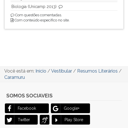
Biologia (Unicamp 2013)
Com questões comentadas.
Com conteúdo específico no site.
Você está em:
Início
/
Vestibular
/
Resumos Literários
/
Caramuru
SOMOS SOCIAVEIS
Facebook
Google+
Twitter
Play Store