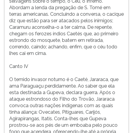
selvagens sobre o tempo, o Céu, o Inferno.
Abordam a lenda da pregação de S. Tomé em
terras americanas. Concluindo a conversa, o cacique
diz que estão para ser atacados pelos inimigos;
Caramuru aconselha-o a ter calma. De repente,
chegam os ferozes índios Caetés que, ao primeiro
estrondo do mosquete, batem em retirada,
correndo, caindo; achando, enfim, que o céu todo
lhes cai em cima.
Canto IV
O temido invasor noturno é o Caeté, Jararaca, que
ama Paraguaçu perdidamente. Ao saber que ela
esta destinada a Gupeva, declara guerra. Após o
ataque estrondoso do Filho do Trovão, Jararaca
convoca outras nações indígenas com as quais
tinha aliança: Ovecates, Pitiguares, Carijós,
Agirapirangas, Itatis. Conta-lhes que Gupeva
prostrou-se aos pés de um emboaba pelo pouco
fogo que acendera, oferecendo-lhe até a própria