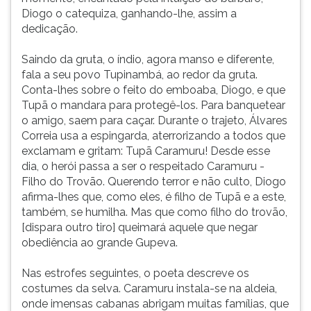
Diogo o catequiza, ganhando-lhe, assim a
dedicação.
Saindo da gruta, o índio, agora manso e diferente,
fala a seu povo Tupinambá, ao redor da gruta.
Conta-lhes sobre o feito do emboaba, Diogo, e que
Tupã o mandara para protegê-los. Para banquetear
o amigo, saem para caçar. Durante o trajeto, Álvares
Correia usa a espingarda, aterrorizando a todos que
exclamam e gritam: Tupã Caramuru! Desde esse
dia, o herói passa a ser o respeitado Caramuru -
Filho do Trovão. Querendo terror e não culto, Diogo
afirma-lhes que, como eles, é filho de Tupã e a este,
também, se humilha. Mas que como filho do trovão,
[dispara outro tiro] queimará aquele que negar
obediência ao grande Gupeva.
Nas estrofes seguintes, o poeta descreve os
costumes da selva. Caramuru instala-se na aldeia,
onde imensas cabanas abrigam muitas famílias, que