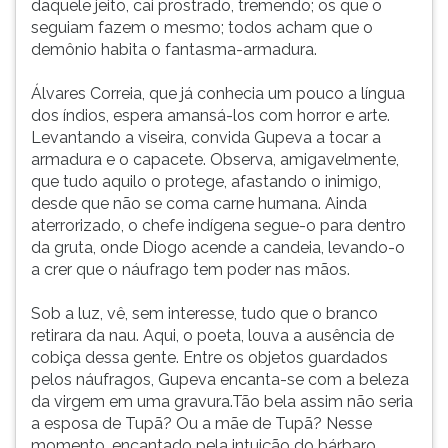
daquele jeito, cai prostrado, tremendo; os que o
seguiam fazem o mesmo; todos acham que o
demônio habita o fantasma-armadura.
Álvares Correia, que já conhecia um pouco a língua
dos índios, espera amansá-los com horror e arte.
Levantando a viseira, convida Gupeva a tocar a
armadura e o capacete. Observa, amigavelmente,
que tudo aquilo o protege, afastando o inimigo,
desde que não se coma carne humana. Ainda
aterrorizado, o chefe indígena segue-o para dentro
da gruta, onde Diogo acende a candeia, levando-o
a crer que o náufrago tem poder nas mãos.
Sob a luz, vê, sem interesse, tudo que o branco
retirara da nau. Aqui, o poeta, louva a ausência de
cobiça dessa gente. Entre os objetos guardados
pelos náufragos, Gupeva encanta-se com a beleza
da virgem em uma gravura.Tão bela assim não seria
a esposa de Tupã? Ou a mãe de Tupã? Nesse
momento, encantado pela intuição do bárbaro,