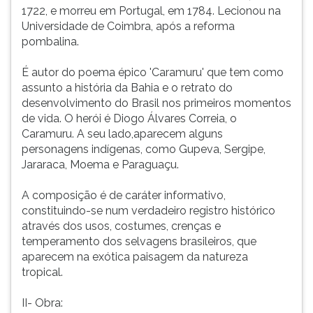
que
(primeira
1722, e morreu em Portugal, em 1784. Lecionou na
tem
tecla
Universidade de Coimbra, após a reforma
como
à
pombalina.
assunto
direita
a
do
É autor do poema épico 'Caramuru' que tem como
história
F).
assunto a história da Bahia e o retrato do
da
Para
desenvolvimento do Brasil nos primeiros momentos
Bahia
ir
de vida. O herói é Diogo Álvares Correia, o
e
ao
Caramuru. A seu lado,aparecem alguns
o
menu
personagens indígenas, como Gupeva, Sergipe,
retrato
principal
Jararaca, Moema e Paraguaçu.
do
pressione
desenvolvimento
a
A composição é de caráter informativo,
do
tecla
constituindo-se num verdadeiro registro histórico
Brasil
J
através dos usos, costumes, crenças e
nos
e
temperamento dos selvagens brasileiros, que
primeiros
depois
aparecem na exótica paisagem da natureza
momentos
F.
tropical.
de
Pressione
vida.
F
II- Obra:
O
para