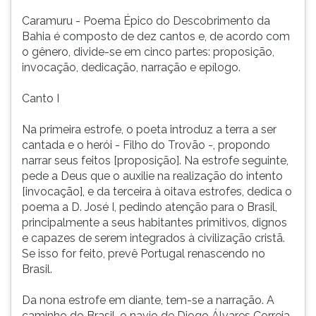
herói
ouvir
Caramuru - Poema Épico do Descobrimento da
é
essa
Bahia é composto de dez cantos e, de acordo com
Diogo
instrução
o gênero, divide-se em cinco partes: proposição,
Álvares
novamente.
invocação, dedicação, narração e epílogo.
Correia,
o
Canto I
Caramur
Na primeira estrofe, o poeta introduz a terra a ser
cantada e o herói - Filho do Trovão -, propondo
narrar seus feitos [proposição]. Na estrofe seguinte,
pede a Deus que o auxilie na realização do intento
[invocação], e da terceira à oitava estrofes, dedica o
poema a D. José I, pedindo atenção para o Brasil,
principalmente a seus habitantes primitivos, dignos
e capazes de serem integrados à civilização cristã.
Se isso for feito, prevê Portugal renascendo no
Brasil.
Da nona estrofe em diante, tem-se a narração. A
caminho do Brasil, o navio de Diogo Álvares Correia