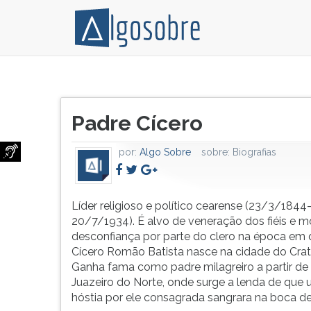
Líder
Pressione
religioso
TAB
Título
e
e
Padre Cícero
do
político
depois
artigo:
cearense
F
por:
Algo Sobre
sobre:
Biografias
(23/3/1844-
para
20/7/1934).
ouvir
É
o
alvo
conteúdo
Líder religioso e político cearense (23/3/1844
de
principal
20/7/1934). É alvo de veneração dos fiéis e m
veneração
desta
desconfiança por parte do clero na época em q
dos
tela.
Cícero Romão Batista nasce na cidade do Crat
fiéis
Para
Ganha fama como padre milagreiro a partir de
e
pular
Juazeiro do Norte, onde surge a lenda de que
motivo
essa
hóstia por ele consagrada sangrara na boca de 