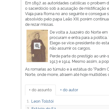
de
leitura
Em 1897, as autoridades católicas o proíbem d
desconf...
pressione
o sacerdócio sob a acusação de mistificação e 
TAB
Viaja para Roma no ano seguinte e consegue s
e
absolvido pelo papa Leão XIII, porém continua
depois
de rezar missas.
F.
De volta a Juazeiro do Norte em
Para
procuram e entra para a política.
pausar
Elege-se vice-presidente do est
a
não assumir os cargos.
leitura
pressione
Perde parte do prestígio ao unir
D
1913 e 1914. Mesmo assim, a popu
(primeira
As romarias ao túmulo e à estátua do "Padim 
tecla
Norte, onde morre, atraem até hoje multidões 
à
esquerda
do
+ do assunto
+ do autor
F),
para
1.
Leon Tolstói
continuar
pressione
2.
Estácio de Sá