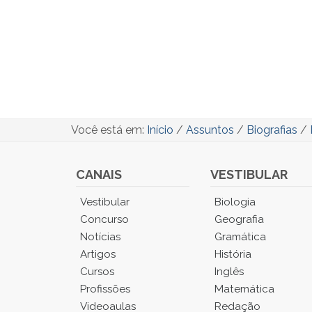
Você está em:
Início
/
Assuntos
/
Biografias
/
CANAIS
VESTIBULAR
Você
Vestibular
Biologia
está
Concurso
Geografia
no
Notícias
Gramática
Menu
Artigos
História
Principal.
Cursos
Inglês
Pressione
TAB
Profissões
Matemática
e
Videoaulas
Redação