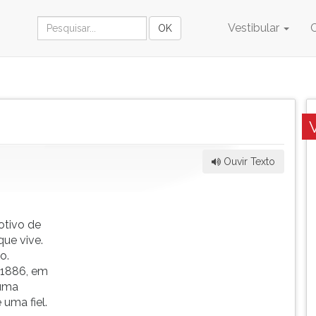
Vestibular
Ouvir Texto
-
otivo de
ue vive.
o.
 1886, em
 uma
uma fiel.