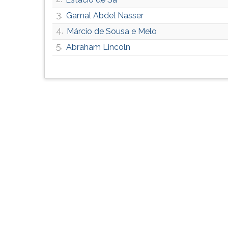
G
3.
Gamal Abdel Nasser
(primeira
4.
tecla
Márcio de Sousa e Melo
à
5.
Abraham Lincoln
direita
do
F).
Para
ir
ao
menu
principal
pressione
a
tecla
J
e
depois
F.
Pressione